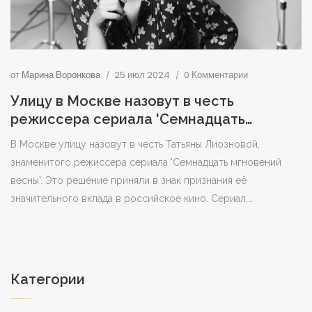
от
Марина Воронкова
25 июл 2024
0 Комментарии
Улицу в Москве назовут в честь
режиссера сериала 'Семнадцать
мгновений весны'
В Москве улицу назовут в честь Татьяны Лиозновой,
знаменитого режиссера сериала 'Семнадцать мгновений
весны'. Это решение приняли в знак признания её
значительного вклада в российское кино. Сериал,
дебютировавший в 1973 году, остается культурным
феноменом и очень популярен в России. Точное
расположение улицы пока не рассекречено.
Категории