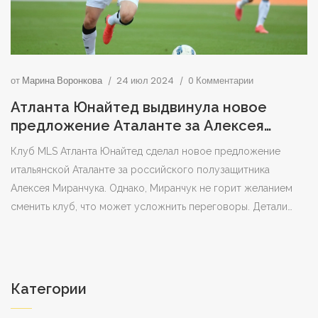
от
Марина Воронкова
24 июл 2024
0 Комментарии
Атланта Юнайтед выдвинула новое
предложение Аталанте за Алексея
Миранчука
Клуб MLS Атланта Юнайтед сделал новое предложение
итальянской Аталанте за российского полузащитника
Алексея Миранчука. Однако, Миранчук не горит желанием
сменить клуб, что может усложнить переговоры. Детали
предложения не раскрываются, но интерес со стороны
Атланта Юнайтед очевиден. Ситуация продолжает
развиваться.
Категории