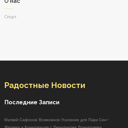
О нас
Спорт
Радостные Новости
Последние Записи
Матвей Сафонов: Возможное Усиление для Пари Сен-
Жермен и Конкуренция с Джанлуиджи Доннарумма