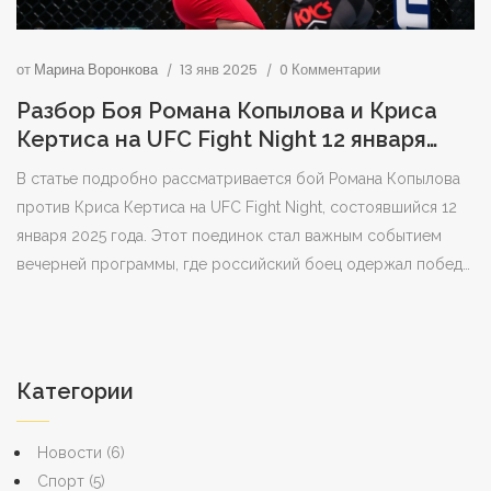
от
Марина Воронкова
13 янв 2025
0 Комментарии
Разбор Боя Романа Копылова и Криса
Кертиса на UFC Fight Night 12 января
2025 года
В статье подробно рассматривается бой Романа Копылова
против Криса Кертиса на UFC Fight Night, состоявшийся 12
января 2025 года. Этот поединок стал важным событием
вечерней программы, где российский боец одержал победу
благодаря своим превосходным навыкам борьбы и
контролю на земле. Победа Копылова не только
подчеркнула его мастерство, но и открыла новые
перспективы в его карьере в UFC.
Категории
Новости
(6)
Спорт
(5)