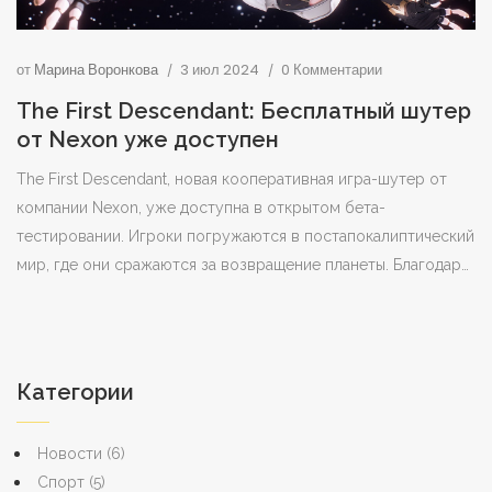
от
Марина Воронкова
3 июл 2024
0 Комментарии
The First Descendant: Бесплатный шутер
от Nexon уже доступен
The First Descendant, новая кооперативная игра-шутер от
компании Nexon, уже доступна в открытом бета-
тестировании. Игроки погружаются в постапокалиптический
мир, где они сражаются за возвращение планеты. Благодаря
разнообразным персонажам и многопользовательским
режимам, игра привлекла внимание поклонников жанра.
Категории
Новости
(6)
Спорт
(5)