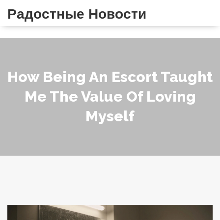
Радостные Новости
How Being An Escort Taught
Me The Value Of Loving
Myself