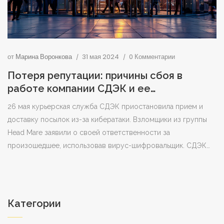
от
Марина Воронкова
31 мая 2024
0 Комментарии
Потеря репутации: причины сбоя в
работе компании СДЭК и ее
последствия
26 мая курьерская служба СДЭК приостановила прием и
доставку посылок из-за кибератаки. Взломщики из группы
Head Mare заявили о своей ответственности за
произошедшее, использовав вирус-шифровальщик. СДЭК
подтвердил наличие технических проблем и проводит
расследование. Эксперты предупредили о больших
финансовых убытках из-за простоя и увеличении числа
подобных атак.
Категории