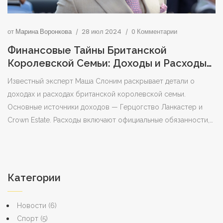
от
Марина Воронкова
28 июл 2024
0 Комментарии
Финансовые Тайны Британской
Королевской Семьи: Доходы и Расходы
по Версии Маши Слоним
Известный эксперт Маша Слоним раскрывает детали о
доходах и расходах британской королевской семьи.
Основные источники доходов — Герцогство Ланкастер и
Crown Estate. Расходы включают официальные обязанности,
зарплаты персонала и содержание резиденций. Управление
финансовыми делами контролирует Keeper of the Privy Purse.
Категории
Новости
(6)
Спорт
(5)