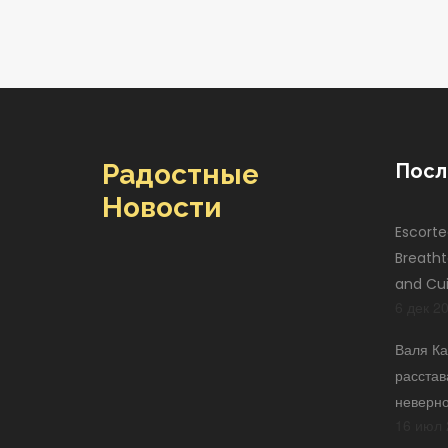
Радостные
Посл
Новости
Escorte
Breatht
and Cui
6 дек 2
Валя Ка
расстав
неверн
16 июл 