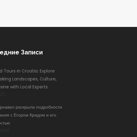
едние Записи
d Tours in Croatia: Explore
aking Landscapes, Culture,
sine with Local Experts
025
рнавал раскрыла подробности
ания с Егором Кридом и его
остью
2024