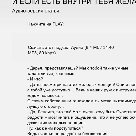
И ЕСЛИ ЕСТЬ ВНУТРИ ТЕБЯ ЖЕ
Аудио-версия статьи.
Нажмите на PLAY:
Скачать этот подкаст Аудио (8.4 Мб / 14:40
MP3, 80 kbps)
- Дарья, представляешь? Мы с тобой такие умные,
талантливые, красивые…
- И что?
- Да ты посмотри на этих молодых женщин! Они и пон
с тобой уже доступно… Ведь в наших руках инструме
кодом человека…
С своим собственным генокодом ты можешь взаимодей
лучшую сторону…
- Да, Леночка, это так! Но я очень хочу быть Счастли
радости – мозг кипит, и ощущение, что я не успею о
даже этих молодых женщин…
Ну, как к ним подступиться?
Ведь счастье не раздаётся без желания…