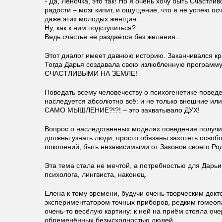
- Да, Леночка, это так! Но я очень хочу быть Счастли
радости – мозг кипит, и ощущение, что я не успею о
даже этих молодых женщин…
Ну, как к ним подступиться?
Ведь счастье не раздаётся без желания…
Этот диалог имеет давнюю историю. Заканчивался кр
Тогда Дарья создавала свою излюбленную програм
СЧАСТЛИВЫМИ НА ЗЕМЛЕ!”
Поведать всему человечеству о психогенетике поведе
наследуется абсолютно всё: и не только внешние или
САМО МЫШЛЕНИЕ?!?! – это захватывало ДУХ!
Вопрос о наследственных моделях поведения получи
должны узнать люди, просто обязаны захотеть освобо
поколений, быть независимыми от Законов своего Ро
Эта тема стала не мечтой, а потребностью для Дарьи
психолога, лингвиста, наконец.
Елена к тому времени, будучи очень творческим док
экспериментатором точных приборов, редким гомеоп
очень-то весёлую картину: к ней на приём стояла оч
обременённых безысходностью людей.