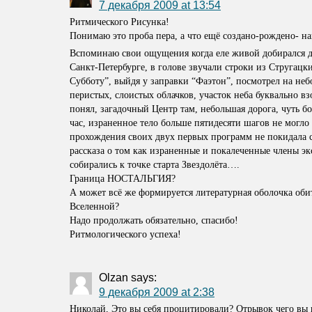
7 декабря 2009 at 13:54
Ритмического Рисунка!
Понимаю это проба пера, а что ещё создано-рождено- н
Вспоминаю свои ощущения когда еле живой добирался 
Санкт-Петербурге, в голове звучали строки из Стругацк
Субботу”, выйдя у заправки “Фаэтон”, посмотрел на неб
перистых, слоистых облачков, участок неба буквально 
понял, загадочный Центр там, небольшая дорога, чуть б
час, израненное тело больше пятидесяти шагов не могло 
прохождения своих двух первых программ не покидала 
рассказа о том как израненные и покалеченные члены э
собирались к точке старта Звездолёта….
Граница НОСТАЛЬГИЯ?
А может всё же формируется литературная оболочка оби
Вселенной?
Надо продолжать обязательно, спасибо!
Ритмологического успеха!
Olzan
says:
9 декабря 2009 at 2:38
Николай, Это вы себя процитировали? Отрывок чего вы 