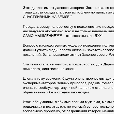
Этот диалог имеет давнюю историю. Заканчивался кр
Тогда Дарья создавала свою излюбленную програм
СЧАСТЛИВЫМИ НА ЗЕМЛЕ!”
Поведать всему человечеству о психогенетике поведе
наследуется абсолютно всё: и не только внешние или
САМО МЫШЛЕНИЕ?!?! – это захватывало ДУХ!
Вопрос о наследственных моделях поведения получи
должны узнать люди, просто обязаны захотеть освобо
поколений, быть независимыми от Законов своего Ро
Эта тема стала не мечтой, а потребностью для Дарьи
психолога, лингвиста, наконец.
Елена к тому времени, будучи очень творческим док
экспериментатором точных приборов, редким гомеоп
очень-то весёлую картину: к ней на приём стояла оч
обременённых безысходностью людей.
Итак, обе умницы, любимые своими мужьями, мамы 
решали,как и полагается, не женский вопрос мелкопо
глобальную проблему, от разрешения которой менял