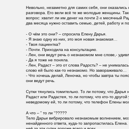
Невольно, незаметно для самих себя, они оказались
разговора. Его вели всё те же молодые женщины. Так
вопрос: хватит ли им денег на почти 2-х месячный Ра
два месяца нужно оставить семью, детей, работу и 
- О чём это они? – спросила Елену Дарья.
- Я знаю одну из них, это моя новая знакомая…
- Твоя пациентка?
- Почти. Приходила на консультацию.
- Лен, они ведут речь о незнакомом мне слове,- уди
- Да я тоже не поняла.
- Лен, Радаст – это от слова Радость? – не унималась
слово ей было как-то незнакомо. Но завораживало…
- Что хочешь делай, Леночка, но чтобы завтра ты поя
они ведут речь.
Сутки тянулись томительно. То ли потому, что Дарья
Радаст или Радастея, то ли потому, что кто-то другой
неведомому ей, то ли потому, что телефон Елены мо
А что – ” то ли “?????
Тело Дарьи вибрировало незнакомым волнением, моз
ненайденного ответа, куда-то запропастилась Елена.
неё за эти сутки дороже всего и всех…