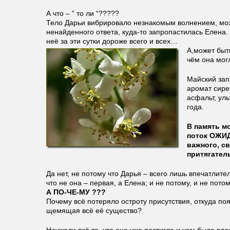
А что – ” то ли “?????
Тело Дарьи вибрировало незнакомым волнением, моз
ненайденного ответа, куда-то запропастилась Елена.
неё за эти сутки дороже всего и всех…
А,может быть
чём она мог
Майский зап
аромат сире
асфальт, ул
года.
В память мо
поток ОЖИД
важного, с
притягател
Да нет, не потому что Дарья – всего лишь впечатлите
что не она – первая, а Елена; и не потому, и не пот
А ПО-ЧЕ-МУ ???
Почему всё потеряло остроту присутствия, откуда по
щемящая всё её существо?