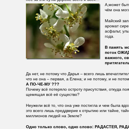
А,может быть
чём она мог
Майский зап
аромат сире
асфальт, ул
года.
В память мо
поток ОЖИД
важного, с
притягател
Да нет, не потому что Дарья – всего лишь впечатлите
что не она – первая, а Елена; и не потому, и не пот
А ПО-ЧЕ-МУ ???
Почему всё потеряло остроту присутствия, откуда по
щемящая всё её существо?
Неужели всё то, что она уже постигла и чем была вдо
это всего лишь преддверие к отрытию или тайне, тай
миллионов людей на Земле?
Одно только слово, одно слово: РАДАСТЕЯ, РАДА