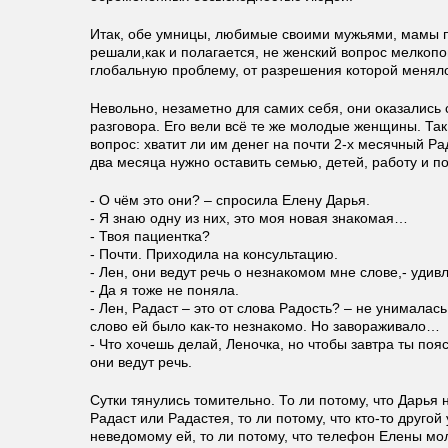
Итак, обе умницы, любимые своими мужьями, мамы 
решали,как и полагается, не женский вопрос мелкопо
глобальную проблему, от разрешения которой менял
Невольно, незаметно для самих себя, они оказались
разговора. Его вели всё те же молодые женщины. Так
вопрос: хватит ли им денег на почти 2-х месячный Ра
два месяца нужно оставить семью, детей, работу и 
- О чём это они? – спросила Елену Дарья.
- Я знаю одну из них, это моя новая знакомая…
- Твоя пациентка?
- Почти. Приходила на консультацию.
- Лен, они ведут речь о незнакомом мне слове,- уди
- Да я тоже не поняла.
- Лен, Радаст – это от слова Радость? – не унималась
слово ей было как-то незнакомо. Но завораживало…
- Что хочешь делай, Леночка, но чтобы завтра ты поя
они ведут речь.
Сутки тянулись томительно. То ли потому, что Дарья
Радаст или Радастея, то ли потому, что кто-то другой
неведомому ей, то ли потому, что телефон Елены мо