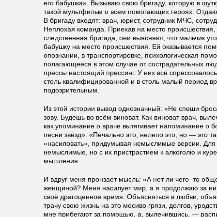
его бабушка». Вызываю свою бригаду, которую в шут
такой мультфильм о всем помогающих героях. Отдаю
В бригаду входят: врач, юрист, сотрудник МЧС, сотр
Неплохая команда. Приехав на место происшествия, 
следственная бригада, они выясняют, что мальчик ут
бабушку на место происшествия. Ей оказывается помо
опознании, в транспортировке, психологическая помощ
полагающееся в этом случае от сострадательных люд
прессы настоящий прессинг. У них всё спрессовалось
столь квалифицированной и в столь малый период вр
подозрительным.
Из этой истории вывод однозначный: «Не спеши бро
зову. Будешь во всём виноват. Как виноват врач, выл
как упоминание о враче вытягивает напоминание о б
песни звёзд»: «Печально это, нелепо это, но — это т
«насиловать», придумывая немыслимые версии. Для 
немыслимые, но с их пристрастием к алкоголю и куре
мышления.
И вдруг меня пронзает мысль: «А нет ли чего–то общ
женщиной? Меня насилует мир, а я продолжаю за ним
своё драгоценное время. Объясняться в любви, объ
трачу свою жизнь на это месиво грязи, долгов, уродств
мне прибегают за помощью, а, вылечившись, — расп