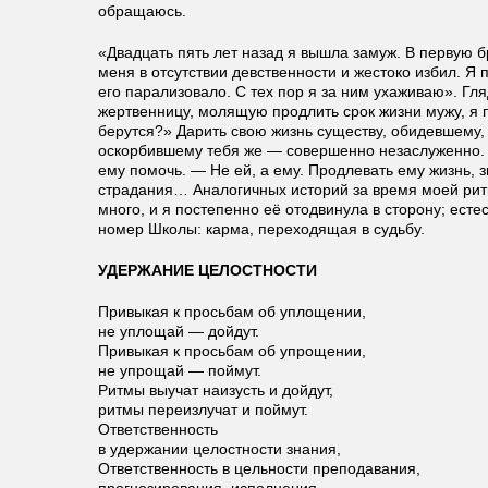
обращаюсь.
«Двадцать пять лет назад я вышла замуж. В первую 
меня в отсутствии девственности и жестоко избил. Я 
его парализовало. С тех пор я за ним ухаживаю». Гл
жертвенницу, молящую продлить срок жизни мужу, я 
берутся?» Дарить свою жизнь существу, обидевшему,
оскорбившему тебя же — совершенно незаслуженно. 
ему помочь. — Не ей, а ему. Продлевать ему жизнь, з
страдания… Аналогичных историй за время моей рит
много, и я постепенно её отодвинула в сторону; ест
номер Школы: карма, переходящая в судьбу.
УДЕРЖАНИЕ ЦЕЛОСТНОСТИ
Привыкая к просьбам об уплощении,
не уплощай — дойдут.
Привыкая к просьбам об упрощении,
не упрощай — поймут.
Ритмы выучат наизусть и дойдут,
ритмы переизлучат и поймут.
Ответственность
в удержании целостности знания,
Ответственность в цельности преподавания,