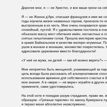
Дорогие мои, я — не Христос, и все ваши грехи на се
Я — не Жанна д’Арк, спасшая французов и ими же со
годы изучила жизни названных героев, проехала по м
выстроенным в их честь. Мне очень понравился хра
спокойный, пустой. Я с удовольствием постояла в оч
объехала массу мест обитания имён, несчастных и с
снятых гильотинами голов. Прошла мистерию крестн
в храме Байкальском в качестве матери–игуменьи. П
ушли в монахи и монашки, множество покрестились. 
адресовали церковники вместо благодарности!
«У неё ни мужа, ни детей — как ей можно верить?» —
Мне неприятно быть женщиной, ухаживающей за па
цель всегда была рассказать об альтернативном спос
использовании времени для собственного счастья и б
мои знания. А в «верю — не верю» играйте в других 
примените, сами удостоверьтесь.
На этой ноте я покидаю разум страдания, право же, 
образцом. «Грязные тарелки» по закону бумеранга пус
и терзал меня абсолютно незаслуженно.