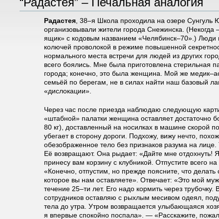
“Радастея” – Печальная анaлогия
Радастея
, 38–я Школа проходила на озере Сунгуль 
организовывали жители города Снежинска. (Некогда
ящик» с кодовым названием «Челябинск–70».) Люди 
колючей проволокой в режиме повышенной секретнос
нормального места встречи для людей из других горо
всего боялись. Мне была приготовлена стерильная п
города; конечно, это была женщина. Мой же медик–ас
семьёй по берегам, не в силах найти наш базовый л
«дислокации».
Через час после приезда наблюдаю следующую карти
«штабной» палатки женщина оставляет достаточно б
80 кг), доставленный на носилках в машине скорой 
убегает в сторону дороги. Подхожу, вижу нечто, похо
обезображенное тело без признаков разума на лице.
Её возвращают. Она рыдает: «Дайте мне отдохнуть! Я 
принесу вам корзину с клубникой. Отпустите всего на
«Конечно, отпустим, но прежде поясните, что делать
которое вы нам оставляете». Отвечает: «Это мой муж
течение 25–ти лет. Его надо кормить через трубочку.
сотрудников оставляю с рыхлым месивом одеял, под
тела до утра. Утром возвращается улыбающаяся хоз
я впервые спокойно поспала». — «Расскажите, пожал