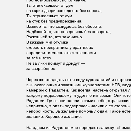
прогнозирования, исполнения.
Ты отвлекаешься от дел
на скрип двери вошедшего без спроса,
Ты отрываешься от дум
на стук без предупреждения.
Важнее то, что созидаешь без оборота,
Надёжней то, что довершишь без поворота,
Роскошней то, что закончено.
В каждый миг отклика
скорость привратника у врат твоих
определит степень ответственности
за всё и всех.
Не за лики поймут и дойдут —
за свершённое.
Через шестнадцать лет я веду курс занятий и встреча
вынюхивающими заказными журналистами НТВ,
вед
камерой о Радастеи
. Как всегда, настежь открытая 
каждому подошедшему, я уделяю им время. Они гото
Радастеи. Грязь они нашли в самих себе, отразившис
неприятно, я опять подвергаюсь насилию со стороны
непорочность. За желание помочь людям. Такое есте
желание. Хорошее желание.
На одном из Радастов мне передают записку: «Помо