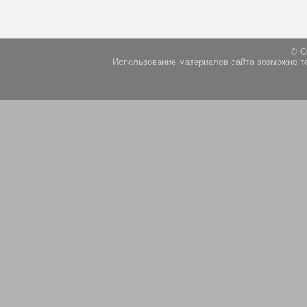
© О
Использование материалов сайта возможно т