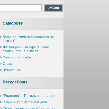
Categories
Вебинар "Ничего случайного не
бывает"
Дистанционный курс "Ничего
случайного не бывает"
Ритмологи о себе
Статьи
Четыре "НЕ"
Recent Posts
“Радастея” – Печальная анaлогия
“РАДАСТЕЯ” на самом деле
Эволюция познания и “Радастея”