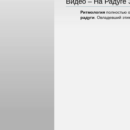
Видео – На Радуге 
Ритмология
полностью о
радуги
. Овладевший эти