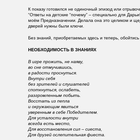
К показу готовился не одиночный эпизод или отрыво
“Ответы на детские “почему” – специально для Дарьи
моём Предназначении. Делала она это целиком и щед
дверей нужны были ключи.
Без знаний, приобретаемых здесь и теперь, обойтис
НЕОБХОДИМОСТЬ В ЗНАНИЯХ
В игре прожить, не наяву,
во сне отмучившись,
в радости проснуться.
Внутри себя
без зрителей и слушателей
споткнуться, ослабеть,
разгромленным побыть.
Восстать из пепла
и окружающим явиться
уверенным в себе Победителем.
Для усталости внутри
всегда есть место,
Для восстановления сил – сиеста,
Для друзей ослепительная фиеста.