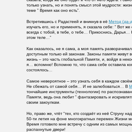
только узнать, но и понять смысл этой мудрости: жиз
теме ” Время как оно есть”.
Встретившись с Радастеей и вникнув в её
Метод (да-д
изучать его, но и применять, я сказала себе: ” Вот же
всегда с тобой, в тебе, о тебе… Прикоснись, Дарья…
этом теле…”
Как оказалось, не я сама, а моя память разворачив
доступным только ей законам. Законы памяти живут в
жизнь – это часть глобальной Памяти, и, войдя в некое
я… вспомню! Вспомню то, что сама себе оставила ког
состоялось…
Самое невероятное – это узнать себя в каждом своём
Не сбежать от самой себя… И не залюбоваться… В
М
тончайшие инструменты (технологии) по распознаван
Памяти, ведь она любит ” фантазировать и искривлят
своим закоулкам.
Но, право же, чтёт “тех, кто создаёт из неё Струну н
50-ти летия на фоне многократных перемен Жизни м
Время готовило мне встречу с одним из самых мощн
распахнутые двери!