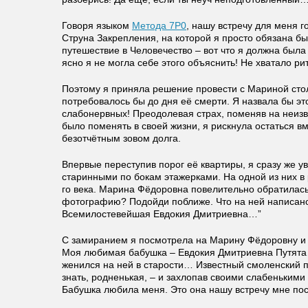
Говоря языком
Метода 7Р0
, нашу встречу для меня 
Струна Закрепления, на которой я просто обязана бы
путешествие в Человечество – вот что я должна была 
ясно я не могла себе этого объяснить! Не хватало р
Поэтому я приняла решение провести с Мариной стол
потребовалось бы до дня её смерти. Я назвала бы э
слабонервных! Преодолевая страх, поменяв на неизв
было поменять в своей жизни, я рискнула остаться вм
безотчётным зовом долга.
Впервые переступив порог её квартиры, я сразу же у
старинными по бокам этажерками. На одной из них в 
го века. Марина Фёдоровна повелительно обратилась 
фотографию? Подойди поближе. Что на ней написано
Всемилостевейшая Евдокия Дмитриевна…”
С замиранием я посмотрела на Марину Фёдоровну и г
Моя любимая бабушка – Евдокия Дмитриевна Путята
женился на ней в старости… Известный смоленский
знать, родненькая, – и захлопав своими слабенькими
Бабушка любила меня. Это она нашу встречу мне по