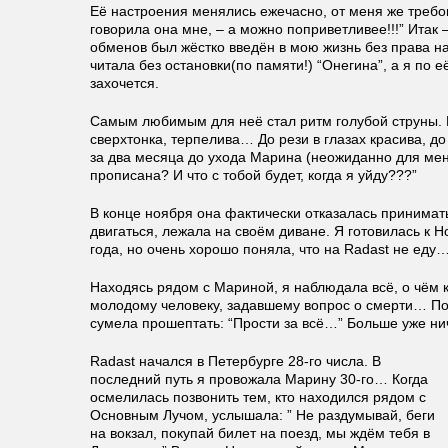
Её настроения менялись ежечасно, от меня же требов
говорила она мне, – а можно поприветливее!!!” Итак 
обменов был жёстко введён в мою жизнь без права на
читала без остановки(по памяти!) “Онегина”, а я по е
захочется.
Самым любимым для неё стал ритм голубой струны. Е
сверхтонка, терпелива… До рези в глазах красива, д
за два месяца до ухода Марина (неожиданно для меня
прописана? И что с тобой будет, когда я уйду???”
В конце ноября она фактически отказалась принимать
двигаться, лежала на своём диване. Я готовилась к 
года, но очень хорошо поняла, что на Radast не еду
Находясь рядом с Мариной, я наблюдала всё, о чём к
молодому человеку, задавшему вопрос о смерти… Под
сумела прошептать: “Прости за всё…” Больше уже н
Radast начался в Петербурге 28-го числа. В
последний путь я провожала Марину 30-го… Когда
осмелилась позвонить тем, кто находился рядом с
Основным Лучом, услышала: ” Не раздумывай, беги
на вокзал, покупай билет на поезд, мы ждём тебя в