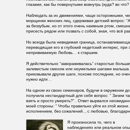
глазами, как бы повернутыми вовнутрь (куда? во что?
Наблюдать за их движениями, чаще осторожными, че
морщинки женских лиц, сдерживая детский вопрос: “А
за беззубым, но от этого очень наивным ртом, смеш
присесть рядом или позвать с собой, зная, что всё 
Но всегда была невидимая граница, останавливающа
переводящая его в глубокий недетский интерес, при 
непрививаемую Любовь… к старшим.
Я действительно “завораживалась” старостью больш
заливистым смехом или неумелыми шагами малыша.
приковывали другие шаги, похоже последние, но оче
нужно идти…
На одном из своих семинаров, будучи в окружении д
получила нестандартный для себя вопрос: ” Зачем так
взять и просто умереть?”.. Ответ вырвался неожидан
моей стороны: ” Чтобы правильно уйти из этой жиз
исполнением, без сожалений.., с любовью, благодар
Я произносила то, чего в
наблюдениях или реальном опы