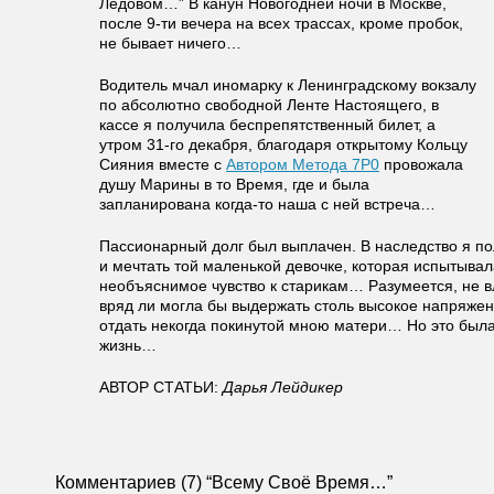
Ледовом…” В канун Новогодней ночи в Москве,
после 9-ти вечера на всех трассах, кроме пробок,
не бывает ничего…
Водитель мчал иномарку к Ленинградскому вокзалу
по абсолютно свободной Ленте Настоящего, в
кассе я получила беспрепятственный билет, а
утром 31-го декабря, благодаря открытому Кольцу
Сияния вместе с
Автором Метода 7Р0
провожала
душу Марины в то Время, где и была
запланирована когда-то наша с ней встреча…
Пассионарный долг был выплачен. В наследство я по
и мечтать той маленькой девочке, которая испытывала
необъяснимое чувство к старикам… Разумеется, не в
вряд ли могла бы выдержать столь высокое напряже
отдать некогда покинутой мною матери… Но это была
жизнь…
АВТОР СТАТЬИ:
Дарья Лейдикер
Комментариев (7) “Всему Своё Время…”