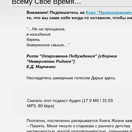
Всему Своё Время…
Внимание! Подпишитесь на
Курс “Прикосновение
то, что вы сами себе когда-то оставили, чтобы 
“…Не на прощание,
в назидание
беречь
доверенное свыше…”
Ритм “Откровение Побуждения” (сборник
“Невероятно Родное”)
Е.Д. Марченко
Насладитесь шикарным голосом Дарьи здесь:
Скачать этот подкаст Аудио (17.9 Мб / 31:03
MP3, 80 kbps)
Поэтапно, постепенно раскрывается Книга Жизни каж
– Память. Меня тянуло к старикам с раннего детства:
неспешностью, малой разговорчивостью, длинными п