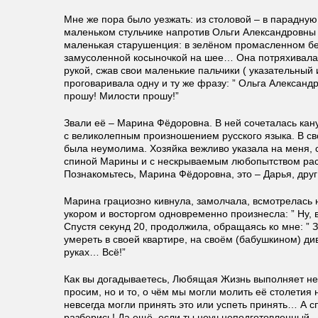
Мне же пора было уезжать: из столовой – в парадную
маленьком стульчике напротив Ольги Александровны 
маленькая старушенция: в зелёном промасленном бер
замусоленной косыночкой на шее… Она потряхивала 
рукой, сжав свои маленькие пальчики ( указательный 
проговаривала одну и ту же фразу: ” Ольга Александ
прошу! Милости прошу!”
Звали её – Марина Фёдоровна. В ней сочеталась кану
с великолепным произношением русского языка. В св
была неумолима. Хозяйка вежливо указала на меня, 
спиной Марины и с нескрываемым любопытством ра
Познакомьтесь, Марина Фёдоровна, это – Дарья, дру
Марина грациозно кивнула, замолчала, всмотрелась н
укором и восторгом одновременно произнесла: ” Ну, в
Спустя секунд 20, продолжила, обращаясь ко мне: ” 
умереть в своей квартире, на своём (бабушкином) ди
руках… Всё!”
Как вы догадываетесь, Любящая Жизнь выполняет не 
просим, но и то, о чём мы могли молить её столетия 
невсегда могли принять это или успеть принять… А с
разберись! Да ещё, если ты неуч неподготовленный