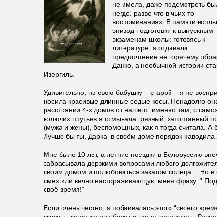
не имела, даже подсмотреть бы
негде, разве что в чьих-то
воспоминаниях. В памяти вспл
эпизод подготовки к выпускным
экзаменам школы: готовясь к
литературе, я отдавала
предпочтение не горячему обра
Данко, а необычной истории ста
Изергиль.
Удивительно, но свою бабушку – старой – я не воспр
носила красивые длинные седые косы. Ненадолго она
расстоянии 4-х домов от нашего: именно там, с само
колючих прутьев я отмывала грязный, затоптанный по
(мужа и жены), беспомощных, как я тогда считала. А 
Лучше бы ты, Дарка, в своём доме порядок наводила
Мне было 10 лет, а летние поездки в Белоруссию впе
забрасывала дерзкими вопросами любого долгожите
своим домом и полюбоваться закатом солнца… Но в 
смех или вечно настораживающую меня фразу: ” Под
своё время!”
Если очень честно, я побаивалась этого “своего време
сказать, когда же оно будет и что от него ждать. Ровн