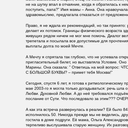
не на шутку впал в отчаяние, когда я обратилась к нем
поступить, папа?” Имя мамы – Анна. Она нравоучала
здравомыслию, предлагала отказаться от предложени
Право, я не ждала их рекомендаций, но так принято: 
делает их потомок. Границы физического возраста зде
живущих рядом ничем не мог мне помочь. Диалог в
трепетала и посылала все допустимые для прочтения
выплаты долга по моей Мечте.
А Мечту я спрятала так глубоко, что не успевала отк
пригласительный билет, но выставляла Условие. Оно 
Марины. Она сказала: ” Ответишь на мой вопрос:
С БОЛЬШОЙ БУКВЫ? – примет тебя Москва!”
Сегодня, спустя 6 лет, я готова к ритмологическому п
мае 2003-го я могла только догадываться: речь шла 
Любви. Духовной Любви. А до неё требовался подъём
послание от Сути. Что последовало за этим??? О
А как эта встреча развернулась в реалии? Ей было 84
исполнилось 50. Никогда прежде мы не виделись, друг
гостила в доме подруги. Её мама, Ольга Александро
терпеливо выслушивала старую женщину. Их разговор