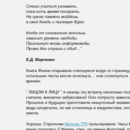
Спеши учиться узнавать,
пока есть время поиграть.
На срезе памяти войдёшь
в свой дождь и пылевую бурю.
Когда от сказанного вскользь
зависит уровень свободы.
Прихлынут вновь информоводы.
Прими без страха и обид…”
Е.Д. Марченко
Книга Жизни открывала слипшуюся когда-то страницу,
остальные листы могли исчезнуть… или схлопнуться
времён.
” ЛИЦОМ К ЛИЦУ ” я назову эту встречу несколько поз
считала, внезапно забуксовало! Оно попросту зависл
Прошлое и будущее приготовили нешуточный экзамен:
виды шпаргалок, но как отличница и медалистака, пол
умела.
Хорошо. Стрелочки
Метода 7Р0
пульсировали. Часы 
меня скопились 5 Марин, отец, по имени Анатолий, 