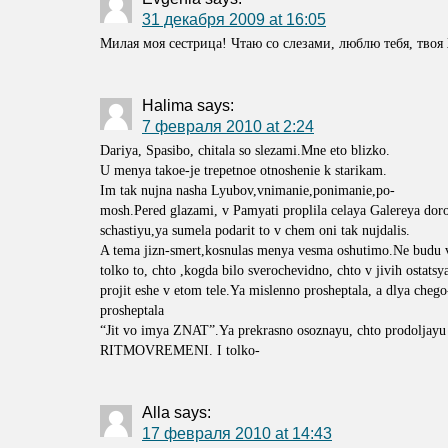
31 декабря 2009 at 16:05
Милая моя сестрица! Чтаю со слезами, люблю тебя, твоя
Halima
says:
7 февраля 2010 at 2:24
Dariya, Spasibo, chitala so slezami.Mne eto blizko.
U menya takoe-je trepetnoe otnoshenie k starikam.
Im tak nujna nasha Lyubov,vnimanie,ponimanie,po-
mosh.Pered glazami, v Pamyati proplila celaya Galereya dor
schastiyu,ya sumela podarit to v chem oni tak nujdalis.
A tema jizn-smert,kosnulas menya vesma oshutimo.Ne budu v
tolko to, chto ,kogda bilo sverochevidno, chto v jivih osta
projit eshe v etom tele.Ya mislenno prosheptala, a dlya che
prosheptala
“Jit vo imya ZNAT”.Ya prekrasno osoznayu, chto prodoljayu j
RITMOVREMENI. I tolko-
Alla
says:
17 февраля 2010 at 14:43