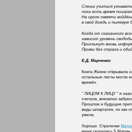
Спеши учиться узнавать
пока есть время поигра
На срезе памяти войдё
в свой дождь и пылевую 
Когда от сказанного вск
зависит уровень свободы
Прихлынут вновь инфор
Прими без страха и оби
Е.Д. Марченко
Книга Жизни открывала сл
остальные листы могли и
времён.
” ЛИЦОМ К ЛИЦУ ” я назов
считала, внезапно забук
Прошлое и будущее приго
виды шпаргалок, но как о
умела.
Хорошо. Стрелочки
Мето
меня скопились 5 Марин,