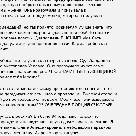
ие, когда я обратилась к нему за советом: ” Как же
амы – Анна. Она нравоучала и призывала к
а отказаться от предложения, которое я получила.
омендаций, но так принято: родителям лучше знать, что
цы физического возраста здесь не при чём! Но никто из
 мог мне помочь. Диалог вели ВЫСШИЕ! Моя Суть
е допустимые для прочтения знаки. Карма требовала
ечте.
лубоко, что не успевала открыть заново. Судьба дарила
о выставляла Условие. Оно прозвучало из уст самой
 Ответишь на мой вопрос: ЧТО ЗНАЧИТ, БЫТЬ ЖЕНЩИНОЙ
имет тебя Москва!”
 готова к ритмологическому прочтению того события, но в
ько догадываться: речь шла о проявлении Высокой степени
А до неё требовался подъём! Моё Я всё-таки выдержало
последовало за этим??? ОЧЕРЕДНАЯ ПОРЦИЯ СЧАСТЬЯ!
нулась в реалии? Ей было 84 года, мне только что
прежде мы не виделись, друг о друге ничего не знали! Я
 Её мама, Ольга Александровна, в небольшом парадном
тарую женщину. Их разговор затянулся.