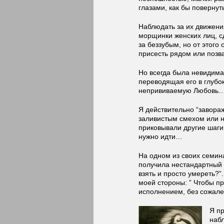
глазами, как бы повернут
Наблюдать за их движен
морщинки женских лиц, сд
за беззубым, но от этог
присесть рядом или позва
Но всегда была невидима
переводящая его в глубо
непрививаемую Любовь…
Я действительно “завора
заливистым смехом или 
приковывали другие шаги
нужно идти…
На одном из своих семин
получила нестандартный д
взять и просто умереть?”
моей стороны: ” Чтобы п
исполнением, без сожале
Я пр
наб