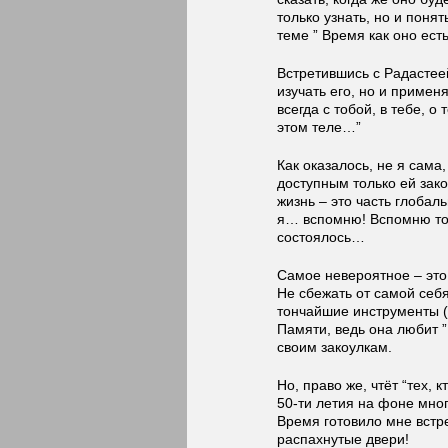
только узнать, но и поня
теме ” Время как оно есть
Встретившись с Радастее
изучать его, но и применя
всегда с тобой, в тебе, 
этом теле…”
Как оказалось, не я сам
доступным только ей зако
жизнь – это часть глобаль
я… вспомню! Вспомню то, 
состоялось…
Самое невероятное – это 
Не сбежать от самой се
тончайшие инструменты (
Памяти, ведь она любит ”
своим закоулкам.
Но, право же, чтёт “тех, 
50-ти летия на фоне мно
Время готовило мне встр
распахнутые двери!