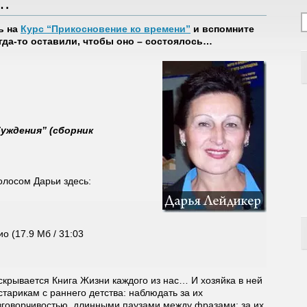
я…
ь на
Курс “Прикосновение ко времени”
и вспомните
огда-то оставили, чтобы оно – состоялось…
уждения” (сборник
лосом Дарьи здесь:
ио (17.9 Мб / 31:03
скрывается Книга Жизни каждого из нас… И хозяйка в ней
старикам с раннего детства: наблюдать за их
говорчивостью, длинными паузами между фразами; за их