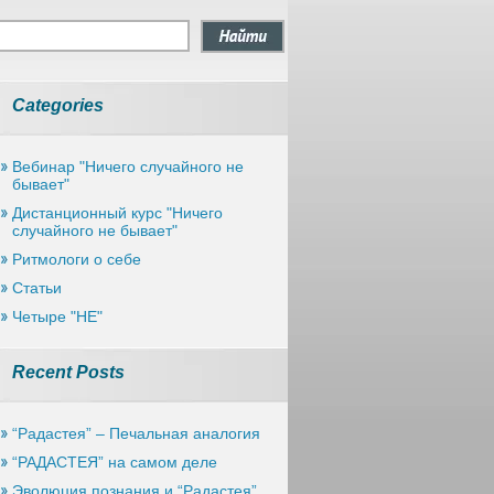
Categories
Вебинар "Ничего случайного не
бывает"
Дистанционный курс "Ничего
случайного не бывает"
Ритмологи о себе
Статьи
Четыре "НЕ"
Recent Posts
“Радастея” – Печальная анaлогия
“РАДАСТЕЯ” на самом деле
Эволюция познания и “Радастея”