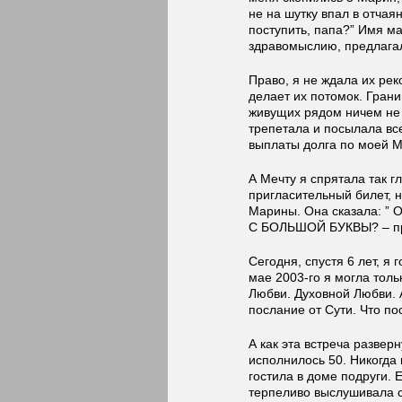
не на шутку впал в отчаян
поступить, папа?” Имя м
здравомыслию, предлагал
Право, я не ждала их рек
делает их потомок. Грани
живущих рядом ничем не
трепетала и посылала вс
выплаты долга по моей М
А Мечту я спрятала так г
пригласительный билет, н
Марины. Она сказала: ”
С БОЛЬШОЙ БУКВЫ? – пр
Сегодня, спустя 6 лет, я
мае 2003-го я могла тол
Любви. Духовной Любви. 
послание от Сути. Что 
А как эта встреча развер
исполнилось 50. Никогда 
гостила в доме подруги.
терпеливо выслушивала с