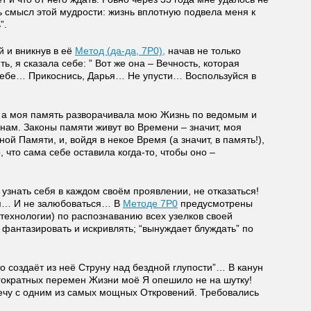
ть смысл этой мудрости: жизнь вплотную подвела меня к
”.
й и вникнув в её
Метод (да-да, 7Р0),
начав не только
ть, я сказала себе: ” Вот же она – Вечность, которая
о тебе… Прикоснись, Дарья… Не упусти… Воспользуйся в
а, а моя память разворачивала мою Жизнь по ведомым и
нам. Законы памяти живут во Времени – значит, моя
ной Памяти, и, войдя в некое Время (а значит, в память!),
что сама себе оставила когда-то, чтобы оно –
узнать себя в каждом своём проявлении, не отказаться!
бя… И не залюбоваться… В
Методе 7Р0
предусмотрены
технологии) по распознаванию всех узелков своей
 фантазировать и искривлять; “вынуждает блуждать” по
кто создаёт из неё Струну над бездной глупости”… В канун
гократных перемен Жизни моё Я опешило не на шутку!
ечу с одним из самых мощных Откровений. Требовались