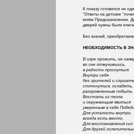
К показу готовился не о
“Ответы на детские “поче
моём Предназначении. Де
дверей нужны были ключ
Без знаний, приобретаем
НЕОБХОДИМОСТЬ В ЗН
В игре прожить, не наяву
во сне отмучившись,
в радости проснуться.
Внутри себя
без зрителей и слушат
споткнуться, ослабеть,
разгромленным побыть.
Восстать из пепла
и окружающим явиться
уверенным в себе Побед
Для усталости внутри
всегда есть место,
Для восстановления сил 
Для друзей ослепительн