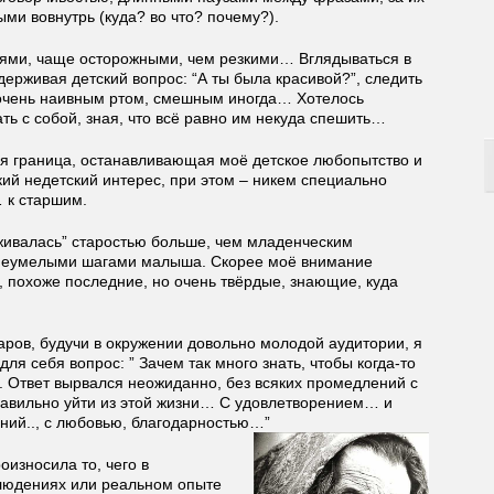
ыми вовнутрь (куда? во что? почему?).
иями, чаще осторожными, чем резкими… Вглядываться в
ерживая детский вопрос: “А ты была красивой?”, следить
о очень наивным ртом, смешным иногда… Хотелось
ть с собой, зная, что всё равно им некуда спешить…
я граница, останавливающая моё детское любопытство и
кий недетский интерес, при этом – никем специально
 к старшим.
живалась” старостью больше, чем младенческим
неумелыми шагами малыша. Скорее моё внимание
, похоже последние, но очень твёрдые, знающие, куда
аров, будучи в окружении довольно молодой аудитории, я
ля себя вопрос: ” Зачем так много знать, чтобы когда-то
.. Ответ вырвался неожиданно, без всяких промедлений с
равильно уйти из этой жизни… С удовлетворением… и
ний.., с любовью, благодарностью…”
оизносила то, чего в
людениях или реальном опыте