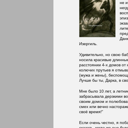
не 
негд
вос
эпиз
экза
лите
пре
Данк
Изергиль.
Удивительно, но свою баб
носила красивые длинные
расстоянии 4-х домов от 
колючих прутьев я отмыва
(мужа и жены), беспомощн
Лучше бы ты, Дарка, в с
Мне было 10 лет, а летн
забрасывала дерзкими в
своим домом и полюбоват
смех или вечно настораж
своё время!”
Если очень честно, я поб
сказать, когда же оно буд