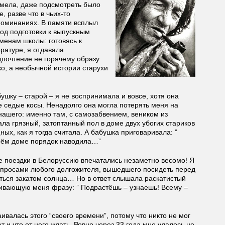
имела, даже подсмотреть было
е, разве что в чьих-то
поминаниях. В памяти всплыл
од подготовки к выпускным
менам школы: готовясь к
ратуре, я отдавала
дпочтение не горячему образу
о, а необычной истории старухи
ушку – старой – я не воспринимала и вовсе, хотя она
 седые косы. Ненадолго она могла потерять меня на
нашего: именно там, с самозабвением, веником из
ла грязный, затоптанный пол в доме двух убогих стариков
ых, как я тогда считала. А бабушка приговаривала: ”
воём доме порядок наводила…”
ие поездки в Белоруссию впечатались незаметно весомо! Я
опросами любого долгожителя, вышедшего посидеть перед
ься закатом солнца… Но в ответ слышала раскатистый
ивающую меня фразу: ” Подрастёшь – узнаешь! Всему –
аивалась этого “своего времени”, потому что никто не мог
ет и что от него ждать. Ровно через 33 года мне удалось не