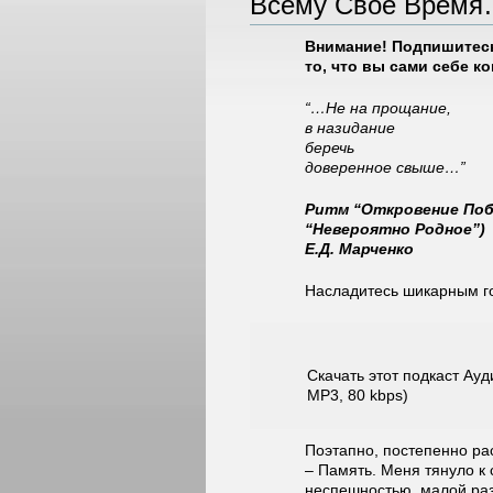
Всему Своё Врем
Внимание! Подпишитес
то, что вы сами себе к
“…Не на прощание,
в назидание
беречь
доверенное свыше…”
Ритм “Откровение Поб
“Невероятно Родное”)
Е.Д. Марченко
Насладитесь шикарным го
Скачать этот подкаст Ауд
MP3, 80 kbps)
Поэтапно, постепенно ра
– Память. Меня тянуло к 
неспешностью, малой раз