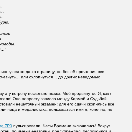
,
ть.
шь
бурю.
ользь
.
моводы.
д…”
ипшуюся когда-то страницу, но без её прочтения все
счезнуть… или схлопнуться… до других неведомых
у эту встречу несколько позже. Моё продвинутое Я, как я
совало! Оно попросту зависло между Кармой и Судьбой.
товили нешуточный экзамен: для его сдачи скопились все
тличница и медалистака, пользоваться ими я, конечно, не
да 7Р0
пульсировали. Часы Времени включились! Вокруг
 отец, по имени Анатолий, предупреждал, беспокоился и