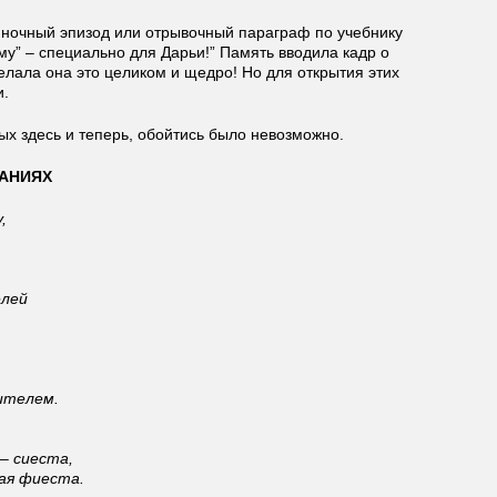
диночный эпизод или отрывочный параграф по учебнику
му” – специально для Дарьи!” Память вводила кадр о
лала она это целиком и щедро! Но для открытия этих
и.
ых здесь и теперь, обойтись было невозможно.
АНИЯХ
,
елей
ителем.
– сиеста,
ая фиеста.