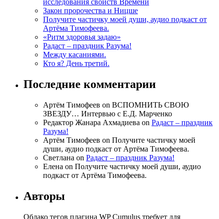
исследования свойств Времени
Закон пророчества и Ницше
Получите частичку моей души, аудио подкаст от
Артёма Тимофеева.
«Ритм здоровья задаю»
Радаст – праздник Разума!
Между касаниями.
Кто я? День третий.
Последние комментарии
Артём Тимофеев on ВСПОМНИТЬ СВОЮ
ЗВЕЗДУ… Интервью с Е.Д. Марченко
Редактор Жанара Ахмадиева on
Радаст – праздник
Разума!
Артём Тимофеев on Получите частичку моей
души, аудио подкаст от Артёма Тимофеева.
Светлана on
Радаст – праздник Разума!
Елена on Получите частичку моей души, аудио
подкаст от Артёма Тимофеева.
Авторы
Облако тегов плагина WP Cumulus требует для