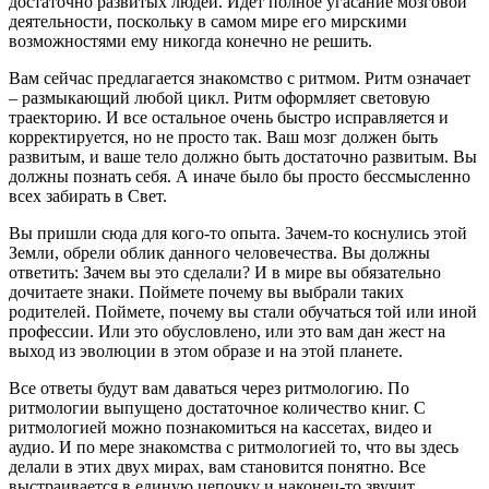
достаточно развитых людей. Идет полное угасание мозговой
деятельности, поскольку в самом мире его мирскими
возможностями ему никогда конечно не решить.
Вам сейчас предлагается знакомство с ритмом. Ритм означает
– размыкающий любой цикл. Ритм оформляет световую
траекторию. И все остальное очень быстро исправляется и
корректируется, но не просто так. Ваш мозг должен быть
развитым, и ваше тело должно быть достаточно развитым. Вы
должны познать себя. А иначе было бы просто бессмысленно
всех забирать в Свет.
Вы пришли сюда для кого-то опыта. Зачем-то коснулись этой
Земли, обрели облик данного человечества. Вы должны
ответить: Зачем вы это сделали? И в мире вы обязательно
дочитаете знаки. Поймете почему вы выбрали таких
родителей. Поймете, почему вы стали обучаться той или иной
профессии. Или это обусловлено, или это вам дан жест на
выход из эволюции в этом образе и на этой планете.
Все ответы будут вам даваться через ритмологию. По
ритмологии выпущено достаточное количество книг. С
ритмологией можно познакомиться на кассетах, видео и
аудио. И по мере знакомства с ритмологией то, что вы здесь
делали в этих двух мирах, вам становится понятно. Все
выстраивается в единую цепочку и наконец-то звучит…