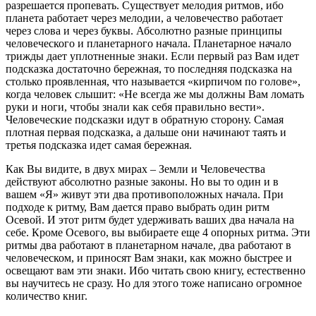
разрешается пропевать. Существует мелодия ритмов, ибо
планета работает через мелодии, а человечество работает
через слова и через буквы. Абсолютно разные принципы
человеческого и планетарного начала. Планетарное начало
трижды дает уплотненные знаки. Если первый раз Вам идет
подсказка достаточно бережная, то последняя подсказка на
столько проявленная, что называется «кирпичом по голове»,
когда человек слышит: «Не всегда же мы должны Вам ломать
руки и ноги, чтобы знали как себя правильно вести».
Человеческие подсказки идут в обратную сторону. Самая
плотная первая подсказка, а дальше они начинают таять и
третья подсказка идет самая бережная.
Как Вы видите, в двух мирах – Земли и Человечества
действуют абсолютно разные законы. Но вы то один и в
вашем «Я» живут эти два противоположных начала. При
подходе к ритму, Вам дается право выбрать один ритм
Осевой. И этот ритм будет удерживать ваших два начала на
себе. Кроме Осевого, вы выбираете еще 4 опорных ритма. Эти
ритмы два работают в планетарном начале, два работают в
человеческом, и приносят Вам знаки, как можно быстрее и
освещают вам эти знаки. Ибо читать свою книгу, естественно
вы научитесь не сразу. Но для этого тоже написано огромное
количество книг.