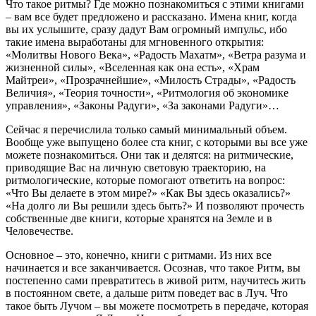
Что такое ритмы? Где можно познакомиться с этими книгами
– вам все будет предложено и рассказано. Имена книг, когда
вы их услышите, сразу дадут Вам огромный импульс, ибо
такие имена выработаны для мгновенного открытия:
«Молитвы Нового Века», «Радость Махатм», «Ветра разума и
жизненной силы», «Вселенная как она есть», «Храм
Майтреи», «Прозрачнейшие», «Милость Страды», «Радость
Величия», «Теория точности», «Ритмология об экономике
управления», «Законы Радуги», «За законами Радуги»…
Сейчас я перечислила только самый минимальный объем.
Вообще уже выпущено более ста книг, с которыми вы все уже
можете познакомиться. Они так и делятся: на ритмические,
приводящие Вас на личную световую траекторию, на
ритмологические, которые помогают ответить на вопрос:
«Что Вы делаете в этом мире?» «Как Вы здесь оказались?»
«На долго ли Вы решили здесь быть?» И позволяют прочесть
собственные две книги, которые хранятся на Земле и в
Человечестве.
Основное – это, конечно, книги с ритмами. Из них все
начинается и все заканчивается. Осознав, что такое Ритм, вы
постепенно сами превратитесь в живой ритм, научитесь жить
в постоянном свете, а дальше ритм поведет вас в Луч. Что
такое быть Лучом – вы можете посмотреть в передаче, которая