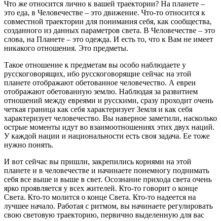
Что же относится лично к вашей траектории? На планете –
это еда, в Человечестве – это движение. Что-то относится к
совместной траектории для понимания себя, как сообщества,
созданного из данных параметров света. В Человечестве – это
слова, на Планете – это одежда. И есть то, что к Вам не имеет
никакого отношения. Это предметы.
Такое отношение к предметам вы особо наблюдаете у
русскоговорящих, ибо русскоговорящие сейчас на этой
планете отображают обетованное человечество. А евреи
отображают обетованную землю. Наблюдая за развитием
отношений между евреями и русскими, сразу проходит очень
четкая граница как себя характеризует Земля и как себя
характеризует человечество. Вы наверное заметили, насколько
острые моменты идут во взаимоотношениях этих двух наций.
У каждой нации и национальности есть своя задача. Ее тоже
нужно понять.
И вот сейчас вы пришли, закрепились корнями на этой
планете и в человечестве и начинаете понемногу поднимать
себя все выше и выше в свет. Осознание прихода света очень
ярко проявляется у всех жителей. Кто-то говорит о конце
Света. Кто-то молится о конце Света. Кто-то надеется на
лучшее начало. Работая с ритмом, вы начинаете регулировать
свою световую траекторию, первично выделенную для вас