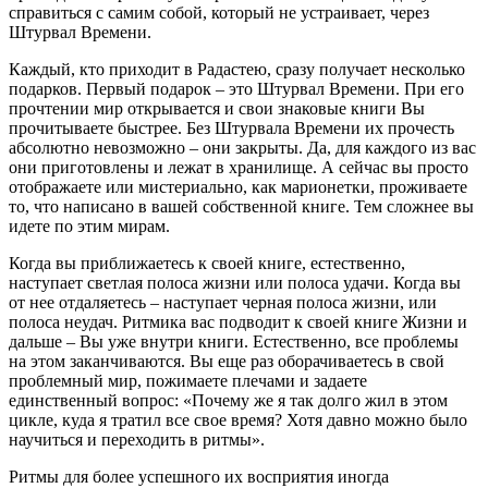
справиться с самим собой, который не устраивает, через
Штурвал Времени.
Каждый, кто приходит в Радастею, сразу получает несколько
подарков. Первый подарок – это Штурвал Времени. При его
прочтении мир открывается и свои знаковые книги Вы
прочитываете быстрее. Без Штурвала Времени их прочесть
абсолютно невозможно – они закрыты. Да, для каждого из вас
они приготовлены и лежат в хранилище. А сейчас вы просто
отображаете или мистериально, как марионетки, проживаете
то, что написано в вашей собственной книге. Тем сложнее вы
идете по этим мирам.
Когда вы приближаетесь к своей книге, естественно,
наступает светлая полоса жизни или полоса удачи. Когда вы
от нее отдаляетесь – наступает черная полоса жизни, или
полоса неудач. Ритмика вас подводит к своей книге Жизни и
дальше – Вы уже внутри книги. Естественно, все проблемы
на этом заканчиваются. Вы еще раз оборачиваетесь в свой
проблемный мир, пожимаете плечами и задаете
единственный вопрос: «Почему же я так долго жил в этом
цикле, куда я тратил все свое время? Хотя давно можно было
научиться и переходить в ритмы».
Ритмы для более успешного их восприятия иногда