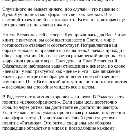
Случайного не бывает ничего, ибо случай – это падение с
Луча. Луч полностью оформляет свет как таковой. И за
световой траекторией вас ожидает та Вселенная, которая еще
не проявлена и не явлена никому…
Но эта Вселенная сейчас через Луч проявилась для Вас. Читая
книги с ритмами, вы себя выстраиваете в Свете, а мир с
готовностью отвечает и соответствует. Исправляется ваш
образ в зеркале, исправляется и ваша тень. Сначала проходит
общая коррекция. Она называется ритмический рисунок. Эта
коррекция проходит через Плат денег и Плат Вселенский.
Обязательно наблюдаем ваши отношения к деньгам, но слово
«деньги» у нас трактуется как «день» и «га», как движение.
Значит, рассмотрите в обращении денег свое собственное
изменение. Плат Вселенский диктует целостность восприятия
– насколько вы способны увидеть все в целом.
В Радастее нет понятия «хорошо» – «плохо». В Радастее есть
понятие «целесообразности». Если ваша цель достаточно
ясна, то через ритмы вы достигаете ее достаточно быстро.
Если же ваша цель тумана, прочитывая ритмами, постепенно
она оформляется. Для достижения своей цели существует
понятие «Ритмика». Это ритмы специальным образом
прошедшие обработку в мирах и позволяющие каждому