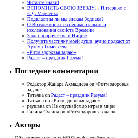
Читайте знаки!
ВСПОМНИТЬ СВОЮ ЗВЕЗДУ… Интервью с
Е.Д. Марченко
Подвластны ли мы знакам Зодиака?
О Возможности экспериментального
исследования свойств Времени
Закон пророчества и Ницше
Получите частичку моей души, аудио подкаст от
Артёма Тимофеева.
«Ритм здоровья задаю»
Радаст – праздник Разума!
Последние комментарии
Редактор Жанара Ахмадиева on «Ритм здоровья
задаю»
Татьяна on
Радаст – праздник Разума!
Татьяна on «Ритм здоровья задаю»
раушана on Не опускайся до игры в миры
Галина Сусина on «Ритм здоровья задаю»
Авторы
Облако тегов плагина WP Cumulus требует для