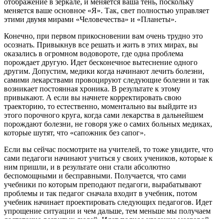
отображение в зеркале, и меняется ваша тень, поскольку
меняется ваше основное «Я». Так, свет полностью управляет
этими двумя мирами «Человечества» и «Планеты».
Конечно, при первом прикосновении вам очень трудно это
осознать. Привыкнув все решать и жить в этих мирах, вы
оказались в огромном водовороте, где одна проблема
порождает другую. Идет бесконечное вытеснение одного
другим. Допустим, медики когда начинают лечить болезни,
самими лекарствами провоцируют следующие болезни и так
возникает постоянная хроника. В результате к этому
привыкают. А если вы начнете корректировать свою
траекторию, то естественно, моментально вы выйдите из
этого порочного круга, когда сами лекарства в дальнейшем
порождают болезни, не говоря уже о самих больных медиках,
которые шутят, что «сапожник без сапог».
Если вы сейчас посмотрите на учителей, то тоже увидите, что
сами педагоги начинают учиться у своих учеников, которые к
ним пришли, и в результате они стали абсолютно
беспомощными и бесправными. Получается, что сами
учебники по которым преподают педагоги, вырабатывают
проблемы и так педагог сначала входит в учебник, потом
учебник начинает проектировать следующих педагогов. Идет
упрощение ситуации и чем дальше, тем меньше мы получаем