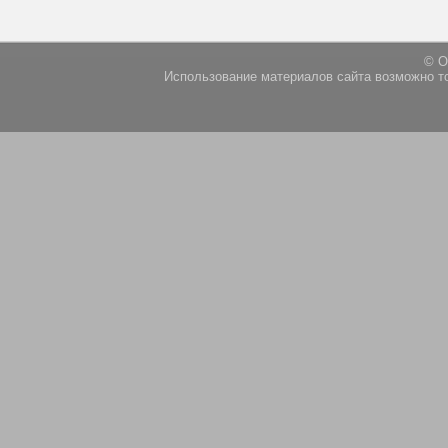
© О
Использование материалов сайта возможно т