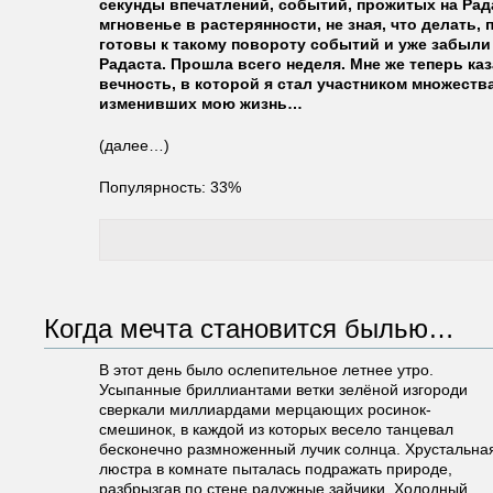
секунды впечатлений, событий, прожитых на Рада
мгновенье в растерянности, не зная, что делать,
готовы к такому повороту событий и уже забыли 
Радаста. Прошла всего неделя. Мне же теперь ка
вечность, в которой я стал участником множеств
изменивших мою жизнь…
(далее…)
Популярность: 33%
Когда мечта становится былью…
В этот день было ослепительное летнее утро.
Усыпанные бриллиантами ветки зелёной изгороди
сверкали миллиардами мерцающих росинок-
смешинок, в каждой из которых весело танцевал
бесконечно размноженный лучик солнца. Хрустальна
люстра в комнате пыталась подражать природе,
разбрызгав по стене радужные зайчики. Холодный,