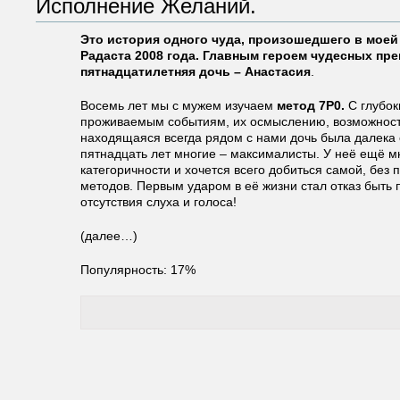
Исполнение Желаний.
Это история одного чуда, произошедшего в моей
Радаста 2008 года. Главным героем чудесных пр
пятнадцатилетняя дочь – Анастасия
.
Восемь лет мы с мужем изучаем
метод 7Р0.
С глубок
проживаемым событиям, их осмыслению, возможност
находящаяся всегда рядом с нами дочь была далека 
пятнадцать лет многие – максималисты. У неё ещё м
категоричности и хочется всего добиться самой, без
методов. Первым ударом в её жизни стал отказ быть 
отсутствия слуха и голоса!
(далее…)
Популярность: 17%