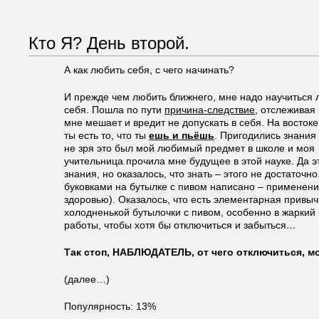
Кто Я? День второй.
А как любить себя, с чего начинать?
И прежде чем любить ближнего, мне надо научиться 
себя. Пошла по пути
причина-следствие
, отслеживая 
мне мешает и вредит не допускать в себя. На востоке 
ты есть то, что ты
ешь и пьёшь
. Пригодились знания
не зря это был мой любимый предмет в школе и моя
учительница прочила мне будущее в этой науке. Да э
знания, но оказалось, что знать – этого не достаточн
буковками на бутылке с пивом написано – применени
здоровью). Оказалось, что есть элементарная привычк
холодненькой бутылочки с пивом, особенно в жаркий 
работы, чтобы хотя бы отключиться и забыться
…
Так стоп, НАБЛЮДАТЕЛЬ, от чего отключиться, м
(далее…)
Популярность: 13%