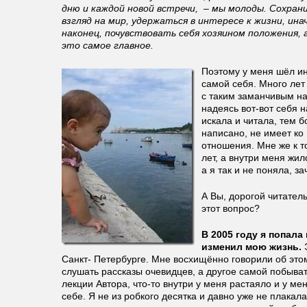
дню и каждой новой встречи, – мы молоды. Сохра
взгляд на мир, удержаться в интересе к жизни, ина
наконец, почувствовать себя хозяином положения, 
это самое главное.
Поэтому у меня шёл ин
самой себя. Много лет
с таким заманчивым на
надеясь вот-вот себя 
искала и читала, тем б
написано, не имеет ко
отношения. Мне же к 
лет, а внутри меня жил
а я так и не поняла, за
А Вы, дорогой читатель
этот вопрос?
В 2005 году я попала
изменил мою жизнь.
Санкт- Петербурге. Мне восхищённо говорили об это
слушать рассказы очевидцев, а другое самой побыва
лекции Автора, что-то внутри у меня растаяло и у ме
себе. Я не из робкого десятка и давно уже не плакала