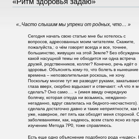
«Ритм здоровья задаю»
   «..Часто слышим мы упреки от родных, что… »
Сегодня начать свою статью мне бы хотелось с
вопросов, адресованных моим читателям. Скажите,
пожалуйста,: о чём говорят всегда и все, точнее,
большинство, живущих на этой Земле? Без обсужден
какой насущной темы не обходится ни одна встреча
друзей, родственников, коллег? Конечно, речь идёт о
здоровье. Объяснять кому-то, что болеть в нынешние
времена – непозволительная роскошь, не хочу.
Поскольку многие тут же разводят руками, закатываю
глаза вверх, скорбно вздыхают и отвечают: «А что я м
сделать? Оно само…. » (имея ввиду очередную
болячку, которая откуда ни возьмись, нежданно-
негаданно, вдруг свалилась на бедного-несчастного).
сделала достаточно давно и такие неприятности, ка
уже, наверное, лет пять как обходят меня стороной.
заболеваниями, как, надеюсь, всем стало ясно из пр
изучению Метода 7Р0, тоже справляюсь.
Есть еще одно объяснение подобного рода «чудес». 