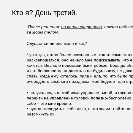
Кто я? День третий.
После решения:
ни капли спиртного
, начала набл
за моим телом.
Слушается ли оно меня и как?
Чувствую, стало более осознанным, как-то само стал
раскрепощаться, оно начало мне подсказывать, что 
хочется. Вначале подсказки были робкие. Ведь до 55 
я его безжалостно поднимала по будильнику, не дава
спать, когда ему хотелось, пила и ела, то, что было п
очередного весёлого праздника, моё бедное тело стр
• получалось, что мой язык управляет мной, и говори
перейти на управление головой полезно-бесполезно, 
себе – это мне вредно,
• нужно отследить в себе цикл, а это значит найти п
разомкнуть их.