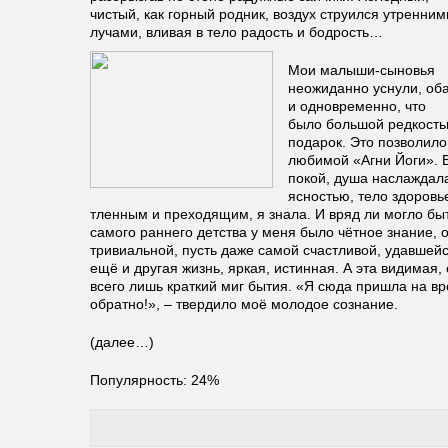
чистый, как горный родник, воздух струился утренним
лучами, вливая в тело радость и бодрость…
Мои малыши-сыновья
неожиданно уснули, об
и одновременно, что
было большой редкость
подарок. Это позволило
любимой «Агни Йоги». В
покой, душа наслаждал
ясностью, тело здоровь
тленным и преходящим, я знала. И вряд ли могло бы
самого раннего детства у меня было чётное знание, 
тривиальной, пусть даже самой счастливой, удавшейс
ещё и другая жизнь, яркая, истинная. А эта видимая,
всего лишь краткий миг бытия. «Я сюда пришла на в
обратно!», – твердило моё молодое сознание.
(далее…)
Популярность: 24%