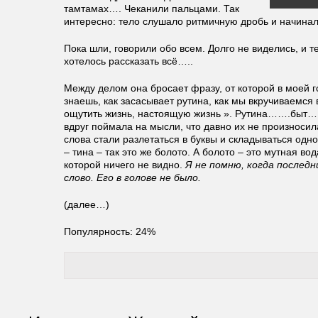
тамтамах…. Чеканили пальцами. Так
интересно: тело слушало ритмичную дробь и начина
Пока шли, говорили обо всем. Долго не виделись, и т
хотелось рассказать всё…..
Между делом она бросает фразу, от которой в моей 
знаешь, как засасывает рутина, как мы вкручиваемся в
ощутить жизнь, настоящую жизнь ». Рутина…….быт…..
вдруг поймала на мысли, что давно их не произносил
слова стали разлетаться в буквы и складываться одн
– тина – так это же болото. А болото – это мутная вода
которой ничего не видно.
Я не помню, когда последн
слово. Его в голове не было.
(далее…)
Популярность: 24%