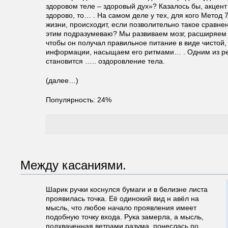
здоровом теле – здоровый дух»? Казалось бы, акцент 
здорово, то… . На самом деле у тех, для кого Метод 
жизни, происходит, если позволительно такое сравне
этим подразумеваю? Мы развиваем мозг, расширяем 
чтобы он получал правильное питание в виде чистой
информации, насыщаем его ритмами… . Одним из рез
становится ….. оздоровление тела.
(далее…)
Популярность: 24%
Между касаниями.
Шарик ручки коснулся бумаги и в белизне листа
проявилась точка. Её одинокий вид н авёл на
мысль, что любое начало проявления имеет
подобную точку входа. Рука замерла, а мысль,
подхваченная ветрами разума, понеслась по