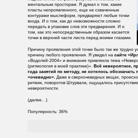
ментальным просторам. Я думал о том, какие
пласты непроявленного, еще не схваченные
контурами мыслеформ, предваряют любые точки
входа. И о том, как до невозможности сложно
передать в упаковке слов эти предварения. И о
том, как это непосредственным образом касается
точки в верхней части листа перед моими глазами.
Причину проявления этой точки было так же трудно ус
причину любого проявления. Я увидел на
сайте «Ир
«Водолей-2004» и внимание привлекла тема «Неверо
(ритмология в моей практике)».
Всё невероятное, п
года занятий по методу, не хотелось обозначат
«очевидно».
Даже в сверхочевидных вещах, происхо
ритмик, поворотов Штурвала, ощущалось присутств
невероятности.
(далее…)
Популярность: 36%