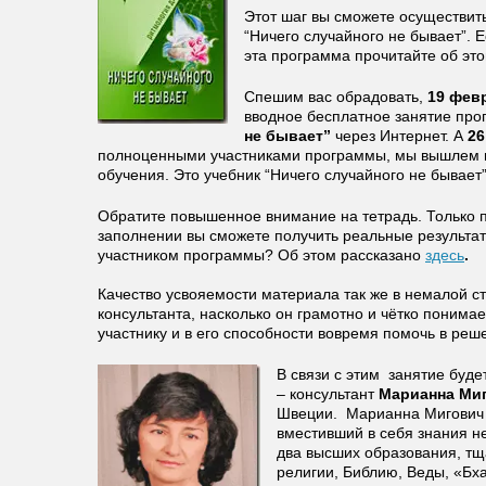
Этот шаг вы сможете осуществи
“Ничего случайного не бывает”. Е
эта программа прочитайте об эт
Спешим вас обрадовать,
19 фев
вводное бесплатное занятие пр
не бывает”
через Интернет. А
26
полноценными участниками программы, мы вышлем
обучения. Это учебник “Ничего случайного не бывает”
Обратите повышенное внимание на тетрадь. Только 
заполнении вы сможете получить реальные результат
участником программы? Об этом рассказано
здесь
.
Качество усвояемости материала так же в немалой ст
консультанта, насколько он грамотно и чётко понима
участнику и в его способности вовремя помочь в реш
В связи с этим занятие буд
– консультант
Марианна Ми
Швеции. Марианна Мигович 
вместивший в себя знания н
два высших образования, т
религии, Библию, Веды, «Бхаг