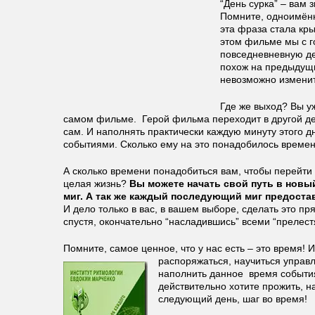
“День сурка” – вам
Помните, одноимённ
эта фраза стала кры
этом фильме мы с г
повседневневную де
похож на предыдущий
невозможно измен
Где же выход? Вы уж
самом фильме. Герой фильма переходит в другой де
сам. И наполнять практически каждую минуту этого 
событиями. Сколько ему на это понадобилось времен
А сколько времени понадобиться вам, чтобы перейт
целая жизнь?
Вы можете начать свой путь в новый
миг.
А так же каждый последующий миг предостав
И дело только в вас, в вашем выборе, сделать это пр
спустя, окончательно “насладившись” всеми “прелес
Помните, самое ценное, что у нас есть – это время! 
распоряжаться, научиться управ
наполнить данное время событи
действительно хотите прожить, н
следующий день, шаг во время!