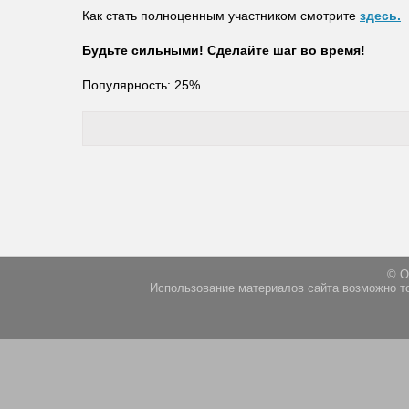
Как стать полноценным участником смотрите
здесь.
Будьте сильными! Сделайте шаг во время!
Популярность: 25%
© О
Использование материалов сайта возможно т