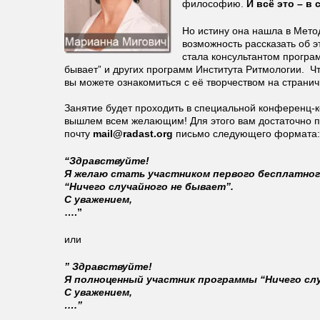
философию.
И всё это – в
Но истину она нашла в Мето
возможность рассказать об 
стала консультантом програ
бывает” и других программ Института Ритмологии. Чт
вы можете ознакомиться с её творчеством на страни
Занятие будет проходить в специальной конференц-к
вышлем всем желающим! Для этого вам достаточно п
почту
mail@radast.org
письмо следующего формата:
“Здравствуйте!
Я желаю стать участником первого бесплатног
“Ничего случайного не бывает”.
С уважением,
….”
или
” Здравствуйте!
Я полноценный участник программы “Ничего слу
С уважением,
….”