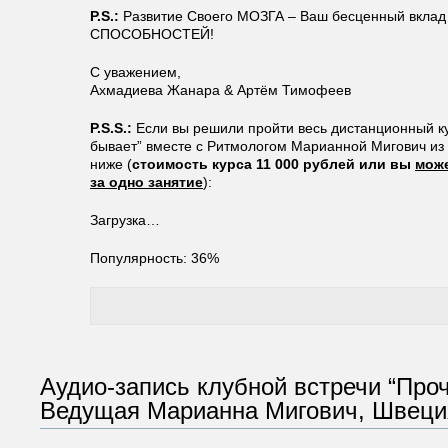
P.S.:
Развитие Своего МОЗГА – Ваш бесценный вклад
СПОСОБНОСТЕЙ!
С уважением,
Ахмадиева Жанара & Артём Тимофеев
P.S.S.:
Если вы решили пройти весь дистанционный ку
бывает” вместе с Ритмологом Марианной Мигович из
ниже (
стоимость курса 11 000 рублей или вы
може
за одно занятие
):
Загрузка…
Популярность: 36%
Аудио-запись клубной встречи “Проч
Ведущая Марианна Мигович, Швеци