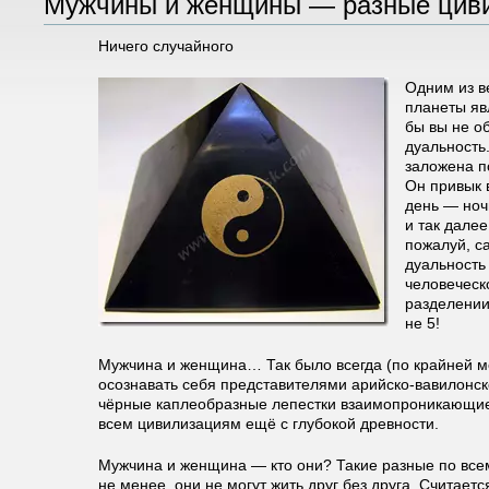
Мужчины и женщины — разные цив
Ничего случайного
Одним из в
планеты яв
бы вы не о
дуальность
заложена п
Он привык в
день — ночь
и так далее
пожалуй, с
дуальность
человеческ
разделении 
не 5!
Мужчина и женщина… Так было всегда (по крайней мер
осознавать себя представителями арийско-вавилонск
чёрные каплеобразные лепестки взаимопроникающие д
всем цивилизациям ещё с глубокой древности.
Мужчина и женщина — кто они? Такие разные по все
не менее, они не могут жить друг без друга. Считается