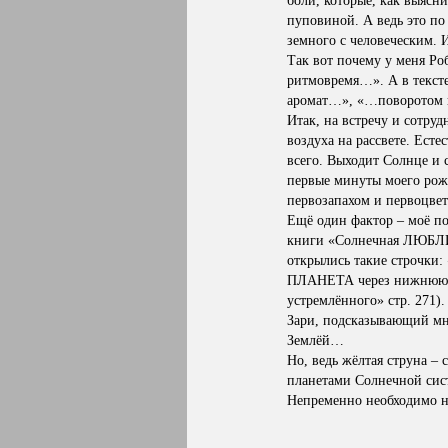
боли, которые, как выясни
пуповиной. А ведь это по
земного с человеческим. 
Так вот почему у меня Ро
ритмовремя…». А в тексте
аромат…», «…поворотом ц
Итак, на встречу и сотру
воздуха на рассвете. Ест
всего. Выходит Солнце и 
первые минуты моего рожд
первозапахом и первоцвет
Ещё один фактор – моё п
книги «Солнечная ЛЮБЛИН
открылись такие строчки
ПЛАНЕТА через нижнюю пе
устремлённого» стр. 271)
Зари, подсказывающий мн
Землёй…
Но, ведь жёлтая струна 
планетами Солнечной сис
Непременно необходимо н