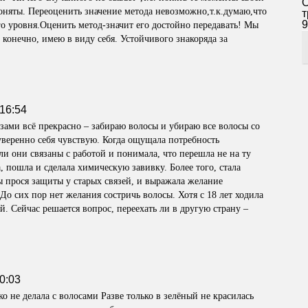
О
оняты. Переоценить значение метода невозможно,т.к.думаю,что
т
9
го уровня.Оценить метод-значит его достойно передавать! Мы
, конечно, имею в виду себя. Устойчивого знакоряда за
16:54
язами всё прекрасно – забираю волосы и убираю все волосы со
уверенно себя чувствую. Когда ощущала потребность
ыли они связаны с работой и понимала, что перешла не на ту
, пошла и сделала химическую завивку. Более того, стала
ы прося защиты у старых связей, и выражала желание
До сих пор нет желания состричь волосы. Хотя с 18 лет ходила
й. Сейчас решается вопрос, переехать ли в другую страну –
0:03
ко не делала с волосами Разве только в зелёный не красилась