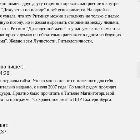
жно помочь друг другу сгармонизировать настроение я внутри
“Дежурство по погоде” и всё успокаивается. На одной из
я узнала, что эту Ритмику можно выполнять не только с целью
ную погоду, но и желая выровнять отношения между людьми.
тает с Ритмом “Драгоценной жене” и у нас уже есть совместные
которых я думаю он обязательно расскажет в одном из будущих
емя”. Желаю всем Лучистости, Ритмологичности,
ова
пишет:
4:26
материалы сайта. Узнаю много нового и полезного для себя.
тельно недавно, с июля 2007 года. Со мной рядом проходит
дуард. Приятно было прочитать о Татьяне Магнитогорцевой.
м на программе “Сокровенное имя” в ЦПР Екатеринбурга.
шет:
:37