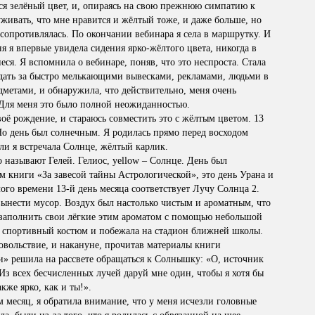
лся зелёный цвет, и, опираясь на свою прежнюю симпатию к
уживать, что мне нравится и жёлтый тоже, и даже больше, но
 сопротивлялась. По окончании вебинара я села в маршрутку. И
я я впервые увидела сидения ярко-жёлтого цвета, никогда в
ся. Я вспомнила о вебинаре, поняв, что это неспроста. Стала
дать за быстро мелькающими вывесками, рекламами, людьми в
метами, и обнаружила, что действительно, меня очень
 Для меня это было полной неожиданностью.
оё рождение, и стараюсь совместить это с жёлтым цветом. 13
Но день был солнечным. Я родилась прямо перед восходом
мли я встречала Солнце, жёлтый карлик.
 называют Гелей. Гелиос, yellow – Солнце. День был
м книги «За завесой тайны Астрологической», это день Урана и
ого времени 13-й день месяца соответствует Лучу Солнца 2.
ынести мусор. Воздух был настолько чистым и ароматным, что
 заполнить свои лёгкие этим ароматом с помощью небольшой
в спортивный костюм и побежала на стадион ближней школы.
овольствие, и накануне, прочитав материалы книги
» решила на рассвете обращаться к Солнышку: «О, источник
Из всех бесчисленных лучей даруй мне один, чтобы я хотя бы
кже ярко, как и ты!».
 месяц, я обратила внимание, что у меня исчезли головные