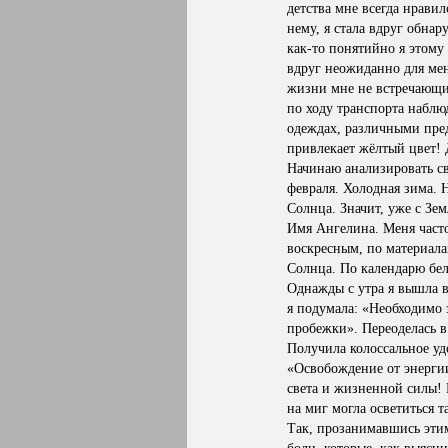
детства мне всегда нрави
нему, я стала вдруг обнар
как-то понятийно я этому
вдруг неожиданно для мен
жизни мне не встречающие
по ходу транспорта наблю
одеждах, различными пред
привлекает жёлтый цвет!
Начинаю анализировать св
февраля. Холодная зима. 
Солнца. Значит, уже с Зе
Имя Ангелина. Меня часто
воскресным, по материала
Солнца. По календарю бел
Однажды с утра я вышла в
я подумала: «Необходимо
пробежки». Переоделась 
Получила колоссальное уд
«Освобождение от энергии
света и жизненной силы! 
на миг могла осветиться та
Так, прозанимавшись этим