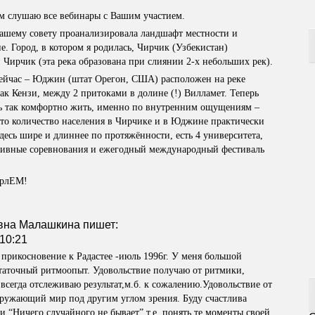
ем слушаю все вебинары с Вашим участием.
Вашему совету проанализировала ландшафт местности и
е. Город, в котором я родилась, Чирчик (Узбекистан)
 Чирчик (эта река образована при слиянии 2-х небольших рек).
 сейчас – Юджин (штат Орегон, США) расположен на реке
ак Кензи, между 2 притоками в долине (!) Вилламет. Теперь
сь так комфортно жить, именно по внутренним ощущениям –
что количество населения в Чирчике и в Юджине практически
здесь шире и длиннее по протяжённости, есть 4 университета,
тивные соревнования и ежегодный международный фестиваль
ИрлЕМ!
вна Малашкина
пишет:
10:21
прикосновение к Радастее -июль 1996г. У меня большой
таточный ритмоопыт. Удовольствие получаю от ритмики,
всегда отслеживаю результат,м.б. к сожалению.Удовольствие от
окружающий мир под другим углом зрения. Буду счастлива
и “Ничего случайного не бывает”,т.е. понять те моменты своей