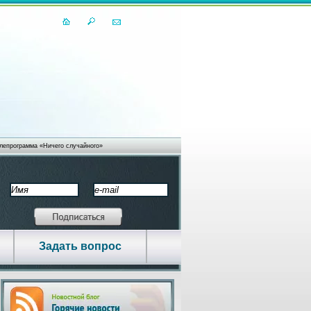
лепрограмма «Ничего случайного»
ебинара Ценнейший диалог ваших
тела
ЛЯЕТ СТРАДАТЬ ТЕЛО – И МЫ ТЕРЯЕМ ДЕНЬГИ, ПОКОЙ, СТАБИЛЬНОСТЬ… ЧАСТ
ТРАДАТЬ ИМЯ - СКУКА И...
Задать вопрос