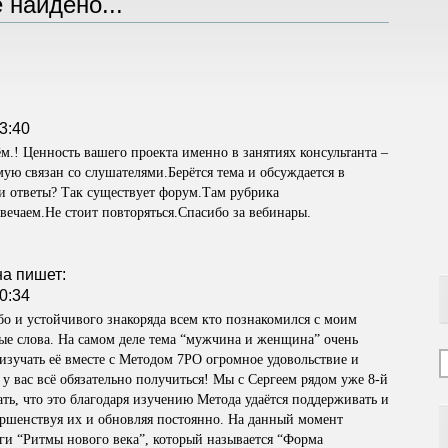
 найдено...
3:40
.! Ценность вашего проекта именно в занятиях консультанта –
ую связан со слушателями.Берётся тема и обсуждается в
и ответы? Так существует форум.Там рубрика
ечаем.Не стоит повторяться.Спасибо за вебинары.
на
пишет:
0:34
о и устойчивого знакоряда всем кто познакомился с моим
ые слова. На самом деле тема “мужчина и женщина” очень
 изучать её вместе с Методом 7РО огромное удовольствие и
 у вас всё обязательно получиться! Мы с Сергеем рядом уже 8-й
ать, что это благодаря изучению Метода удаётся поддерживать и
ершенствуя их и обновляя постоянно. На данный момент
ги “Ритмы нового века”, который называется “Форма