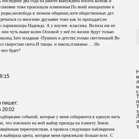
последние два года на работе вынуждена носить колпак и
о связями тоже произошли изменения.По моей инициативе я
 редко,несвобода в личном общении,хотя общественных дел
ечаться со многими друзьями тоже как то пропадает,не
о парикмахера Надежда. А у внучек -классика. Волосы им не
й они чуть выше колен.Основой у неё по жизни будут только
инвалид.Зато младшая -Пушкин в детстве,только светленький.Во
 со скоростью света.И танцы. и школа,плаванье…..Но
 оно будет?
Н
9:15
м
л
н
с
Т
п
я
пишет:
Т
в 20:02
т
Л
одборками событий, которые у меня собираются в единую нить
л
е, что повлияло на мой выбор прихода на планету Земля.
т
свящённым первочувствам, я провела следующие наблюдения.
 я выбирала цвета, которые меня привлекали больше всех. С