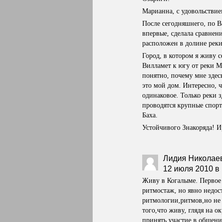
Марианна, с удовольстви
После сегодняшнего, по 
впервые, сделала сравнени
расположен в долине реки
Город, в котором я живу
Вилламет к югу от реки М
понятно, почему мне зде
это мой дом. Интересно, 
одинаковое. Только реки 
проводятся крупные спор
Баха.
Устойчивого Знакоряда! 
Лидия Николае
12 июля 2010 в 
Живу в Когалыме. Первое 
ритмостаж, но явно недос
ритмологии,ритмов,но не 
того,что живу, глядя на 
принять участие в общени