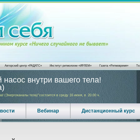
Авторский центр «РАДАТС»
Институт ритмологии «ИРЛЕМ»
Газета «Ритмовремя»
Те
 насос внутри вашего тела!
Запись в
а)
имени и 
! (Энергоканалы тела)”состоится в среду 16 июня, в 20.00 ч.
ЧАСТО ИМЯ ЗАСТАВ
.
ТЕЛО ЗАСТАВЛЯЕТ С
овости
Вебинар
Дистанционный курс