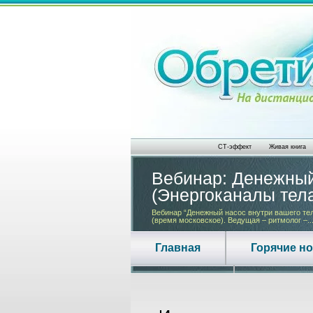
СТ-эффект
Живая книга
Вебинар: Денежный
(Энергоканалы тел
Вебинар “Денежный насос внутри вашего тела
(время московское). Ведущая – ритмолог –..
Главная
Горячие н
Контакты
О нас