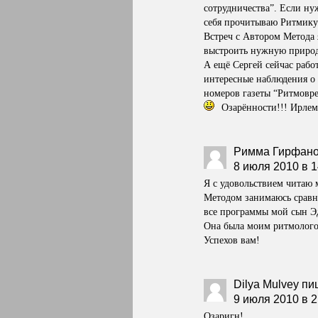
сотрудничества”. Если ну
себя прочитываю Ритмику 
Встреч с Автором Метода 
выстроить нужную природ
А ещё Сергей сейчас рабо
интересные наблюдения о 
номеров газеты “Ритмовр
Озарённости!!! Ирлем
Римма Гирфан
8 июля 2010 в 1
Я с удовольствием читаю 
Методом занимаюсь сравни
все программы мой сын Э
Она была моим ритмолого
Успехов вам!
Dilya Mulvey
пи
9 июля 2010 в 2
Озаригн!