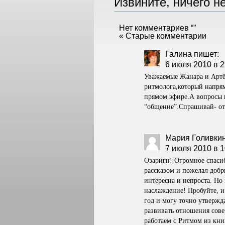
Извините, ничего не
Нет комментариев “”
« Старые комментарии
Галина
пишет:
6 июля 2010 в 2
Уважаемые Жанара и Артём
ритмолога,который напрям
прямом эфире.А вопросы 
“общение”.Спрашивай- отв
Мария Голивки
7 июля 2010 в 1
Озаригн! Огромное спасиб
рассказом и пожелал добр
интересна и непроста. Но
наслаждение! Пробуйте, и
год и могу точно утвержд
развивать отношения сов
работаем с Ритмом из кни