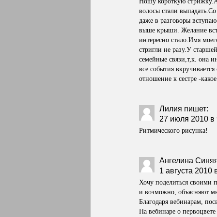
Ношу короткую стрижку.А 
волосы стали выпадать.С
даже в разговоры вступаю
выше крыши. Желание встр
интересно стало.Имя моег
стригли не разу.У старше
семейные связи,т,к. она 
все события вкручивается
отношение к сестре -какое
Лилия
пишет:
27 июля 2010 в 
Ритмического рисунка!
Ангелина Синя
1 августа 2010 
Хочу поделиться своими п
и возможно, объясняют мн
Благодаря вебинарам, по
На вебинаре о первоцвете