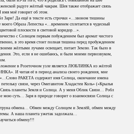
ла, были из-за того, что я родилась с обвязанной на шее
 женской радуге жёлтый чакрам. Шея также отображает связь
И имя моё говорит об этом.
бл Зари! Да ещё в тексте есть строчки «…звоном тишины
 моего Образа Лепестка «…временем сплетается в чудесный
ветовой плоскости в световой коридор…».
дничество с Солнцем первым побуждением был аромат чистого
ественно, в это время стоит полная тишина перед пробуждением
своими жёлтыми лучами освещает, питает Землю. Так было в
ения. Это, если я не ошибаюсь, и были моими первозвуком,
ом.
оложение в Розеточном узле является ЛЮБЛИНКА из жёлтой
КА». И читая её в период анализа своего рождения, мне
: «…Слово РАКЕТА содержит имя Солнца, окончание имена
тельку связи, через Омегавитом Хладастеи Коль» («Крылья
. Связь планеты Земля и Солнца. А у меня Облик Связи… Робл
е мою суть… Заря в природе говорит о взаимосвязи Солнца с
– струна обмена… Обмен между Солнцем и Землёй, обмен между
темы. А наша планета ужетак задолжала…
аучиться обмену!!!