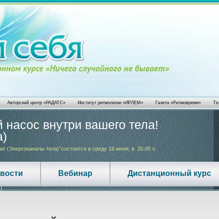
Авторский центр «РАДАТС»
Институт ритмологии «ИРЛЕМ»
Газета «Ритмовремя»
Те
 насос внутри вашего тела!
Запись в
а)
имени и 
! (Энергоканалы тела)”состоится в среду 16 июня, в 20.00 ч.
ЧАСТО ИМЯ ЗАСТАВ
.
ТЕЛО ЗАСТАВЛЯЕТ С
овости
Вебинар
Дистанционный курс