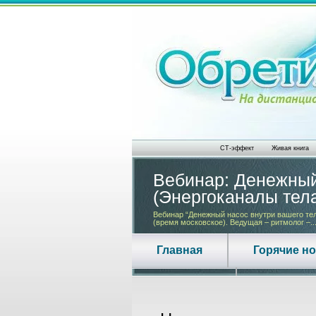
СТ-эффект
Живая книга
Вебинар: Денежный
(Энергоканалы тел
Вебинар “Денежный насос внутри вашего тела
(время московское). Ведущая – ритмолог –..
Главная
Горячие н
Контакты
О нас