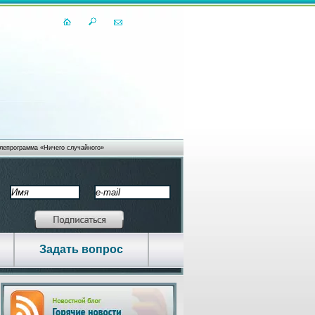
лепрограмма «Ничего случайного»
ебинара Ценнейший диалог ваших
тела
ЛЯЕТ СТРАДАТЬ ТЕЛО – И МЫ ТЕРЯЕМ ДЕНЬГИ, ПОКОЙ, СТАБИЛЬНОСТЬ… ЧАСТ
ТРАДАТЬ ИМЯ - СКУКА И...
Задать вопрос