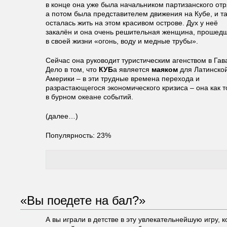
в конце она уже была начальником партизанского отр
а потом была представителем движения на Кубе, и та
осталась жить на этом красивом острове. Дух у неё
закалён и она очень решительная женщина, прошед
в своей жизни «огонь, воду и медные трубы».
Сейчас она руководит туристическим агенством в Гав
Дело в том, что
КУБ
а является
маяком
для
Латинско
Америки – в эти трудные времена перехода и
разрастающегося экономического кризиса – она как т
в бурном океане событий.
(далее…)
Популярность: 23%
«Вы поедете на бал?»
А вы играли в детстве в эту увлекательнейшую игру, к