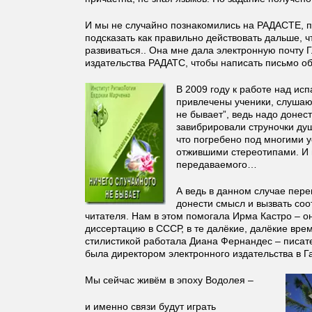
И мы не случайно познакомились на РАДАСТЕ, п
подсказать как правильно действовать дальше, 
развиваться.. Она мне дала электронную почту 
издательства РАДАТС, чтобы написать письмо об
В 2009 году к работе над ис
привлечены ученики, слушаю
не бывает”, ведь надо донес
завибрировали струночки душ
что погребено под многими 
отжившими стереотипами. И п
передаваемого…
А ведь в данном случае пере
донести смысл и вызвать соо
читателя. Нам в этом помогала Ирма Кастро – о
диссертацию в СССР, в те далёкие, далёкие вре
стилистикой работала Диана Фернандес – писат
была директором электронного издательства в Г
Мы сейчас живём в эпоху Водолея –
и именно связи будут играть