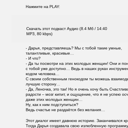
Нажмите на PLAY:
Скачать этот подкаст Аудио (8.4 Мб / 14:40
MP3, 80 kbps)
- Дарья, представляешь? Мы с тобой такие умные,
талантливые, красивые…
- И что?
- Да ты посмотри на этих молодых женщин! Они и пон
с тобой уже доступно… Ведь в наших руках инструме
кодом человека…
С своим собственным генокодом ты можешь взаимодей
лучшую сторону…
- Да, Леночка, это так! Но я очень хочу быть Счастли
радости – мозг кипит, и ощущение, что я не успею о
даже этих молодых женщин…
Ну, как к ним подступиться?
Ведь счастье не раздаётся без желания…
Этот диалог имеет давнюю историю. Заканчивался кр
Тогда Дарья создавала свою излюбленную програм