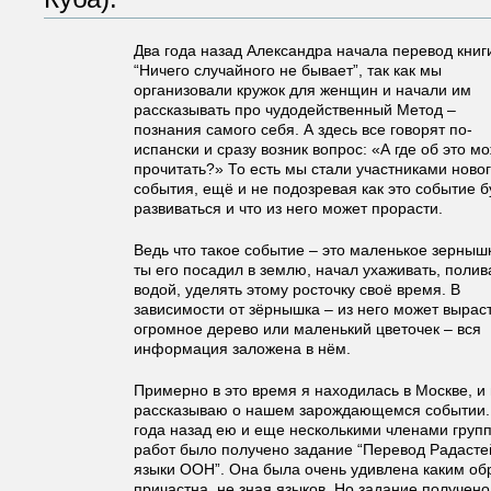
Два года назад Александра начала перевод книг
“Ничего случайного не бывает”, так как мы
организовали кружок для женщин и начали им
рассказывать про чудодейственный Метод –
познания самого себя. А здесь все говорят по-
испански и сразу возник вопрос: «А где об это м
прочитать?» То есть мы стали участниками ново
события, ещё и не подозревая как это событие б
развиваться и что из него может прорасти.
Ведь что такое событие – это маленькое зерныш
ты его посадил в землю, начал ухаживать, полив
водой, уделять этому росточку своё время. В
зависимости от зёрнышка – из него может вырас
огромное дерево или маленький цветочек – вся
информация заложена в нём.
Примерно в это время я находилась в Москве, и
рассказываю о нашем зарождающемся событии. И
года назад ею и еще несколькими членами груп
работ было получено задание “Перевод Радаст
языки ООН”. Она была очень удивлена каким обр
причастна, не зная языков. Но задание получено