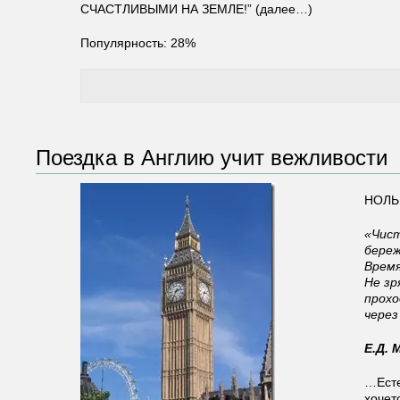
СЧАСТЛИВЫМИ НА ЗЕМЛЕ!” (далее…)
Популярность: 28%
Поездка в Англию учит вежливости
НОЛЬ
«Чист
береж
Время
Не зр
прохо
через
Е.Д. 
…Есте
хочет